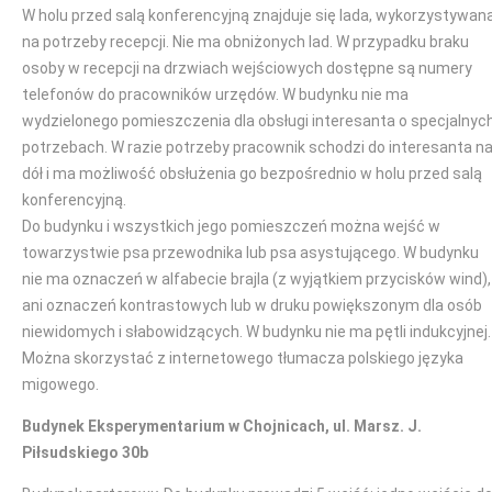
W holu przed salą konferencyjną znajduje się lada, wykorzystywan
na potrzeby recepcji. Nie ma obniżonych lad. W przypadku braku
osoby w recepcji na drzwiach wejściowych dostępne są numery
telefonów do pracowników urzędów. W budynku nie ma
wydzielonego pomieszczenia dla obsługi interesanta o specjalnyc
potrzebach. W razie potrzeby pracownik schodzi do interesanta n
dół i ma możliwość obsłużenia go bezpośrednio w holu przed salą
konferencyjną.
Do budynku i wszystkich jego pomieszczeń można wejść w
towarzystwie psa przewodnika lub psa asystującego. W budynku
nie ma oznaczeń w alfabecie brajla (z wyjątkiem przycisków wind),
ani oznaczeń kontrastowych lub w druku powiększonym dla osób
niewidomych i słabowidzących. W budynku nie ma pętli indukcyjnej.
Można skorzystać z internetowego tłumacza polskiego języka
migowego.
Budynek Eksperymentarium w Chojnicach, ul. Marsz. J.
Piłsudskiego 30b