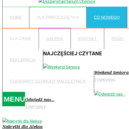
HOME
DLA ZWIEDZAJĄCYCH
CO NOWEGO
DLA CIEBIE
GALERIA
KONTAKT
RODO
NAJCZĘŚCIEJ CZYTANE
DEKLARACJA
Weekend Seniora
27/09/2024
STANDARDY OCHRONY MAŁOLETNICH
MENU
Odwiedź nas...
12/07/2022
Nakrętki dla Aleksa