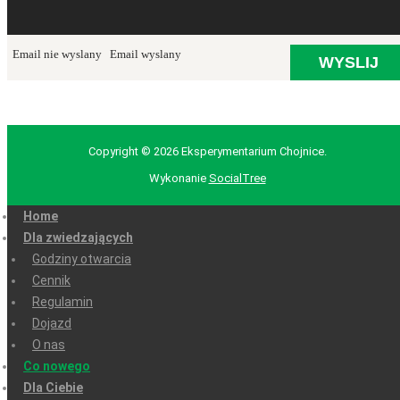
Email nie wyslany
Email wyslany
Copyright © 2026 Eksperymentarium Chojnice.
Wykonanie
SocialTree
Home
Dla zwiedzających
Godziny otwarcia
Cennik
Regulamin
Dojazd
O nas
Co nowego
Dla Ciebie