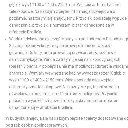
głęb. x wys.) 1100 x 1400 x 2150 mm. Wejście automatyczne
teleskopowe. Na każdym z pięter informacja dźwiękowa o
poziomie, na którym się znajdujemy. Przyciski posiadają wypukłe
oznaczenia, przyciski z numerami pięter oznaczone są w
alfabecie Braille’a.
Winda dedykowana dla części budynku pod adresem Piłsudskieg
30 znajduje się w korytarzy po prawej stronie od wejścia
głównego. Do korytarza prowadzą drzwi przeciwpożarowe,
samozamykające. Winda zatrzymuje się na 8 kondygnacjach
(parter, 3 piętra, 4 półpiętra), nie ma możliwości dotarcia windą n
antresolę. Wymiary wewnętrzne kabiny wynoszą (szer. X głęb. x
wys.) 1100 x 1400 x 2150 mm. Winda posiada dwa wejścia
automatyczne teleskopowe. Na każdym z pięter informacja
dźwiękowa o poziomie, na którym się znajdujemy. Przyciski
posiadają wypukłe oznaczenia, przyciski z numerami pięter
oznaczone są w alfabecie Braille’a.
W budynku znajdują się na każdym piętrze toalety dostosowane d
potrzeb osób niepełnosprawnych.