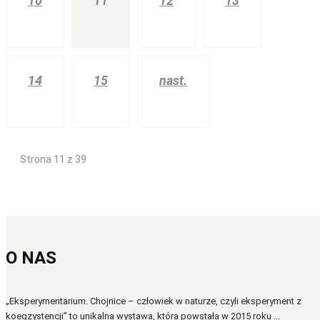
10
11
12
13
14
15
nast.
Strona 11 z 39
O NAS
„Eksperymentarium. Chojnice – człowiek w naturze, czyli eksperyment z
koegzystencji” to unikalna wystawa, która powstała w 2015 roku ...