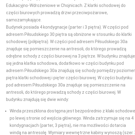
Edukacyjno-Wdrożeniowe w Chojnicach. Z klatki schodowej do
części biurowych prowadzą drzwi przeciwpożarowe,
samozamykające.
Budynek posiada 4 kondygnacje (parter i 3 piętra). W części pod
adresem Piłsudskiego 30 piętra są obniżone w stosunku do klatki
schodowej (półpiętra). W części pod adresem Piłsudskiego 30a
znajduje się pomieszczenie na antresoli, do którego prowadzą
odrębne schody z części biurowej na 3 piętrze. W budynku znajduje
się jedna klatka schodowa, dodatkowo w części budynku pod
adresem Piłsudskiego 30a znajdują się schody pomiędzy poziom
piętra klatki schodowej i pięter części biurowej. W części budynku
pod adresem Piłsudskiego 30a znajduje się pomieszczenie na
antresoli, do którego prowadzą schody z części biurowej. W
budynku znajdują się dwie windy:
Winda przeszklona dostępna jest bezpośrednio z klaki schodowe
po lewej stronie od wejścia głównego. Winda zatrzymuje się na 4
kondygnacjach (parter, 3 piętra), nie ma możliwości dotarcia
windą na antresolę. Wymiary wewnętrzne kabiny wynoszą (szer.