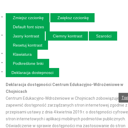
Zmiejsz czcionkę
Zwiększ czcionkę
Default font sizes
Jasny kontrast
Ciemny kontrast
Szarości
Resetuj kontrast
Klawiatura
Podkreślone linki
Deklaracja dostepnosci
Deklaracja dostępności Centrum Edukacyjno-Wdrożeniowe w
Chojnicach
To
Centrum Edukacyjno-Wdrożeniowe w Chojnicach zobowiązuje się
zapewnić dostępność zarządzanych stron internetowej zgodnie z
przepisami ustawy z dnia 4 kwietnia 2019 r. o dostępności cyfrowe
stron internetowych i aplikacji mobilnych podmiotów publicznych.
Oświadczenie w sprawie dostępności ma zastosowanie do stron