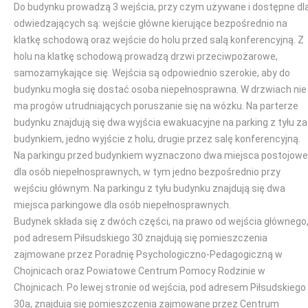
Do budynku prowadzą 3 wejścia, przy czym używane i dostępne dl
odwiedzających są: wejście główne kierujące bezpośrednio na
klatkę schodową oraz wejście do holu przed salą konferencyjną. Z
holu na klatkę schodową prowadzą drzwi przeciwpożarowe,
samozamykające się. Wejścia są odpowiednio szerokie, aby do
budynku mogła się dostać osoba niepełnosprawna. W drzwiach nie
ma progów utrudniających poruszanie się na wózku. Na parterze
budynku znajdują się dwa wyjścia ewakuacyjne na parking z tyłu za
budynkiem, jedno wyjście z holu, drugie przez salę konferencyjną.
Na parkingu przed budynkiem wyznaczono dwa miejsca postojowe
dla osób niepełnosprawnych, w tym jedno bezpośrednio przy
wejściu głównym. Na parkingu z tyłu budynku znajdują się dwa
miejsca parkingowe dla osób niepełnosprawnych.
Budynek składa się z dwóch części, na prawo od wejścia głównego
pod adresem Piłsudskiego 30 znajdują się pomieszczenia
zajmowane przez Poradnię Psychologiczno-Pedagogiczną w
Chojnicach oraz Powiatowe Centrum Pomocy Rodzinie w
Chojnicach. Po lewej stronie od wejścia, pod adresem Piłsudskiego
30a, znajdują się pomieszczenia zajmowane przez Centrum