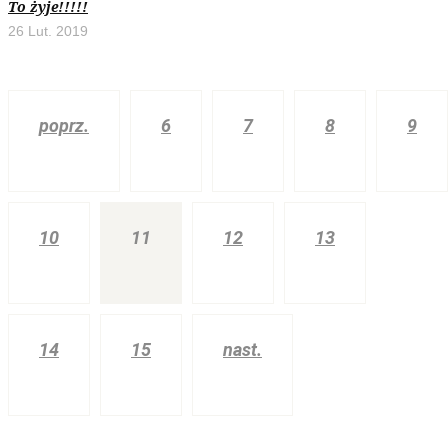
To żyje!!!!!
26 Lut. 2019
poprz.
6
7
8
9
10
11
12
13
14
15
nast.