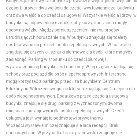
Budynek parterowy. Do budynku prowadzi 5 wejść: jedno wejście d
części biurowej, dwa wejścia do części wystawienniczej budynku
oraz dwa wejścia do części usługowej. Wszystkie wejścia i drzwi w
budynku są odpowiednio szerokie, aby korzystać z nich mogły
osoby na wózku. Między pomieszczeniami nie ma progów
utrudniających poruszanie się. W budynku znajdują się toalety
dostosowane do potrzeb osób niepełnosprawnych. W toaletach
znajdują się przyciski i sznurki alarmowe dla osób, które mogłyby
zasłabnąć. Parking w stosunku do części biurowej i
wystawienniczej budynku jest obniżony. W tej części znajdują się
schody oraz podjazd dla osób niepełnosprawnych. Interesanci
mogą korzystać z parkingu przed i za budynkiem Centrum
Edukacyjno-Wdrożeniowego, na których znajdują się 4 miejsca dla
osób niepełnosprawnych. Dodatkowo przed częścią usługową
budynku znajduje się drugi parking z wyznaczonymi dwoma
miejscami postojowymi dla osób niepełnosprawnych. Część
usługowa jest wynajęta podmiotowi prywatnemu.
W części wystawienniczej znajduje się lada recepcji. Brak
obniżonych lad. W przypadku braku pracownika znajduje się