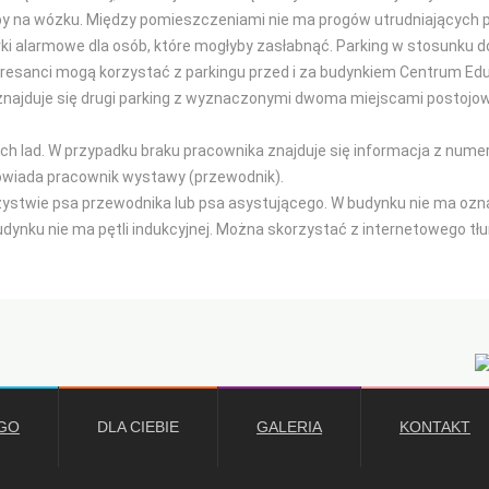
by na wózku. Między pomieszczeniami nie ma progów utrudniających p
rki alarmowe dla osób, które mogłyby zasłabnąć. Parking w stosunku do
eresanci mogą korzystać z parkingu przed i za budynkiem Centrum Edu
najduje się drugi parking z wyznaczonymi dwoma miejscami postojow
nych lad. W przypadku braku pracownika znajduje się informacja z num
owiada pracownik wystawy (przewodnik).
stwie psa przewodnika lub psa asystującego. W budynku nie ma oznac
dynku nie ma pętli indukcyjnej. Można skorzystać z internetowego t
GO
DLA CIEBIE
GALERIA
KONTAKT