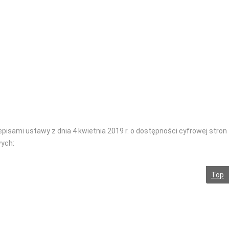
sami ustawy z dnia 4 kwietnia 2019 r. o dostępności cyfrowej stron
wych:
Top