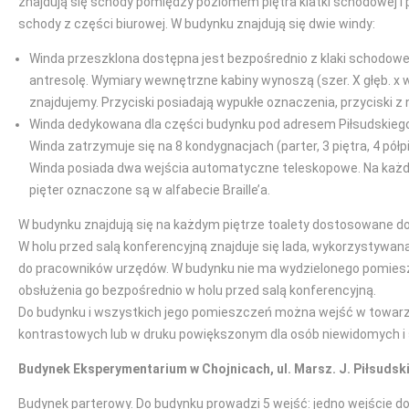
znajdują się schody pomiędzy poziomem piętra klatki schodowej i 
schody z części biurowej. W budynku znajdują się dwie windy:
Winda przeszklona dostępna jest bezpośrednio z klaki schodowej,
antresolę. Wymiary wewnętrzne kabiny wynoszą (szer. X głęb. x
znajdujemy. Przyciski posiadają wypukłe oznaczenia, przyciski z 
Winda dedykowana dla części budynku pod adresem Piłsudskiego 
Winda zatrzymuje się na 8 kondygnacjach (parter, 3 piętra, 4 pó
Winda posiada dwa wejścia automatyczne teleskopowe. Na każdym
pięter oznaczone są w alfabecie Braille’a.
W budynku znajdują się na każdym piętrze toalety dostosowane d
W holu przed salą konferencyjną znajduje się lada, wykorzystywan
do pracowników urzędów. W budynku nie ma wydzielonego pomieszcz
obsłużenia go bezpośrednio w holu przed salą konferencyjną.
Do budynku i wszystkich jego pomieszczeń można wejść w towarzy
kontrastowych lub w druku powiększonym dla osób niewidomych i 
Budynek Eksperymentarium w Chojnicach, ul. Marsz. J. Piłsudsk
Budynek parterowy. Do budynku prowadzi 5 wejść: jedno wejście do