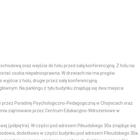
schodową oraz wejście do holu przed salą konferencyjną. Z holu na
dostać osoba niepełnosprawna. W drzwiach nie ma progów
 wyjście z holu, drugie przez salę konferencyjną.
łównym. Na parkingu z tyłu budynku znajdują się dwa miejsca
ne przez Poradnię Psychologiczno-Pedagogiczną w Chojnicach oraz
zczenia zajmowane przez Centrum Edukacyjno-Wdrożeniowe w
wej (półpiętra). W części pod adresem Piłsudskiego 30a znajduje się
 schodowa, dodatkowo w części budynku pod adresem Piłsudskiego 30a