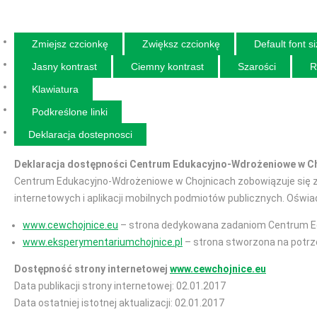
Zmiejsz czcionkę
Zwiększ czcionkę
Default font s
Jasny kontrast
Ciemny kontrast
Szarości
R
Klawiatura
Podkreślone linki
Deklaracja dostepnosci
Deklaracja dostępności Centrum Edukacyjno-Wdrożeniowe w C
Centrum Edukacyjno-Wdrożeniowe w Chojnicach zobowiązuje się za
internetowych i aplikacji mobilnych podmiotów publicznych. Ośw
www.cewchojnice.eu
– strona dedykowana zadaniom Centrum E
www.eksperymentariumchojnice.pl
– strona stworzona na potr
Dostępność strony internetowej
www.cewchojnice.eu
Data publikacji strony internetowej: 02.01.2017
Data ostatniej istotnej aktualizacji: 02.01.2017