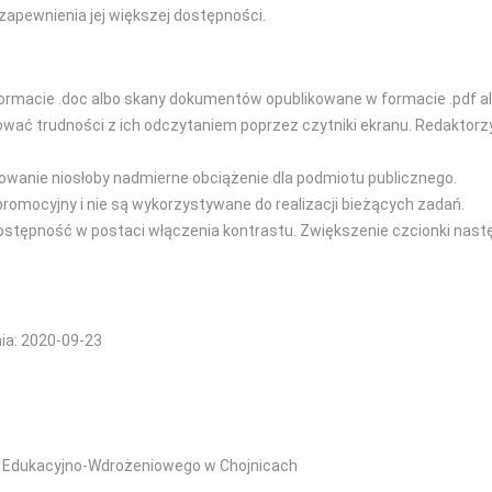
zapewnienia jej większej dostępności.
ormacie .doc albo skany dokumentów opublikowane w formacie .pdf al
 trudności z ich odczytaniem poprzez czytniki ekranu. Redaktorzy s
owanie niosłoby nadmierne obciążenie dla podmiotu publicznego.
promocyjny i nie są wykorzystywane do realizacji bieżących zadań.
dostępność w postaci włączenia kontrastu. Zwiększenie czcionki nast
nia: 2020-09-23
m Edukacyjno-Wdrożeniowego w Chojnicach