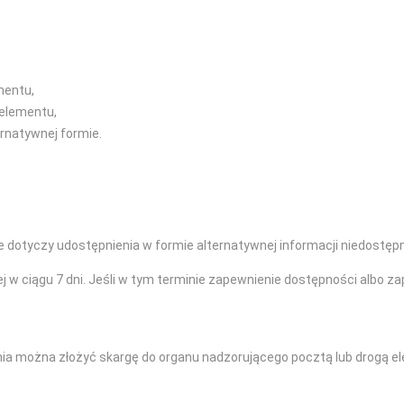
mentu,
 elementu,
ernatywnej formie.
e dotyczy udostępnienia w formie alternatywnej informacji niedostępn
j w ciągu 7 dni. Jeśli w tym terminie zapewnienie dostępności albo z
ia można złożyć skargę do organu nadzorującego pocztą lub drogą el