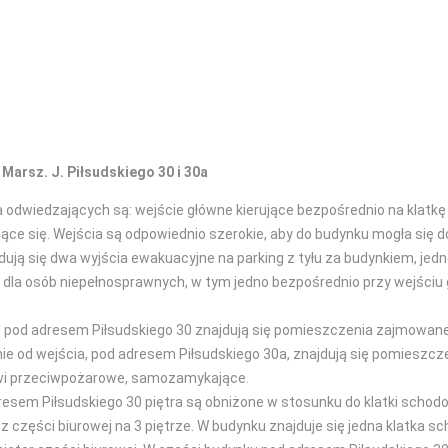
arsz. J. Piłsudskiego 30 i 30a
odwiedzających są: wejście główne kierujące bezpośrednio na klatkę 
e się. Wejścia są odpowiednio szerokie, aby do budynku mogła się 
ują się dwa wyjścia ewakuacyjne na parking z tyłu za budynkiem, jedno
la osób niepełnosprawnych, w tym jedno bezpośrednio przy wejściu g
o, pod adresem Piłsudskiego 30 znajdują się pomieszczenia zajmowa
nie od wejścia, pod adresem Piłsudskiego 30a, znajdują się pomies
rzwi przeciwpożarowe, samozamykające.
dresem Piłsudskiego 30 piętra są obniżone w stosunku do klatki schodo
z części biurowej na 3 piętrze. W budynku znajduje się jedna klatka