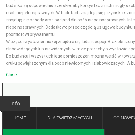
budynku są odpowiednio szerokie, aby korzystać z nich mogły oso
osób niepełnosprawnych. W toaletach znajdują się przyciski i sznu
znajdują się schody oraz podjazd dla osób niepełnosprawnych. Int
niepełnosprawnych. Dodatkowo przed częścią usługową budynku z
podmiotowi prywatnemu.
W części wystawienniczej znajduje się lada recepcji. Brak obniżo
słabowidzących lub niewidomych, w razie potrzeby o wystawie op
Do budynku i wszystkich jego pomieszczeń można wejść w towarzy
druku powiększonym dla osób niewidomych i słabowidzących. W bu
Close
GODZINY OTWARCIA
Ważne:
Wakacje
Wakacje
info
HOME
DLA ZWIEDZAJĄCYCH
CO NOWE