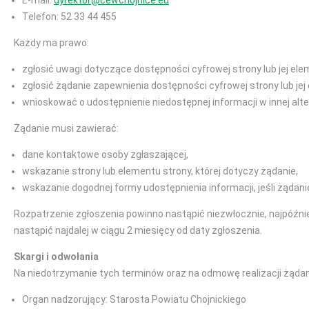
E-mail:
dyrektor@cewchojnice.eu
Telefon: 52 33 44 455
Każdy ma prawo:
zgłosić uwagi dotyczące dostępności cyfrowej strony lub jej ele
zgłosić żądanie zapewnienia dostępności cyfrowej strony lub jej
wnioskować o udostępnienie niedostępnej informacji w innej alt
Żądanie musi zawierać:
dane kontaktowe osoby zgłaszającej,
wskazanie strony lub elementu strony, której dotyczy żądanie,
wskazanie dogodnej formy udostępnienia informacji, jeśli żądani
Rozpatrzenie zgłoszenia powinno nastąpić niezwłocznie, najpóźnie
nastąpić najdalej w ciągu 2 miesięcy od daty zgłoszenia.
Skargi i odwołania
Na niedotrzymanie tych terminów oraz na odmowę realizacji żądan
Organ nadzorujący: Starosta Powiatu Chojnickiego