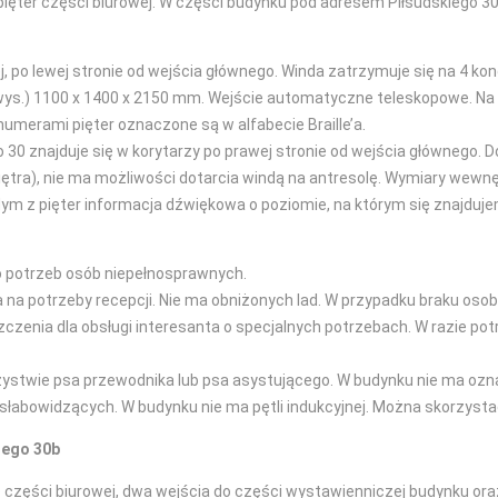
pięter części biurowej. W części budynku pod adresem Piłsudskiego 30
 po lewej stronie od wejścia głównego. Winda zatrzymuje się na 4 kond
 wys.) 1100 x 1400 x 2150 mm. Wejście automatyczne teleskopowe. Na 
numerami pięter oznaczone są w alfabecie Braille’a.
30 znajduje się w korytarzy po prawej stronie od wejścia głównego
łpiętra), nie ma możliwości dotarcia windą na antresolę. Wymiary wewn
 z pięter informacja dźwiękowa o poziomie, na którym się znajdujem
o potrzeb osób niepełnosprawnych.
a na potrzeby recepcji. Nie ma obniżonych lad. W przypadku braku os
enia dla obsługi interesanta o specjalnych potrzebach. W razie pot
stwie psa przewodnika lub psa asystującego. W budynku nie ma oznac
słabowidzących. W budynku nie ma pętli indukcyjnej. Można skorzyst
iego 30b
 części biurowej, dwa wejścia do części wystawienniczej budynku oraz