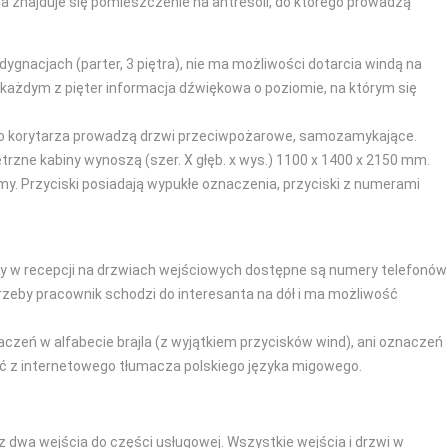
a znajduje się pomieszczenie na antresoli, do którego prowadzą
ygnacjach (parter, 3 piętra), nie ma możliwości dotarcia windą na
każdym z pięter informacja dźwiękowa o poziomie, na którym się
. Do korytarza prowadzą drzwi przeciwpożarowe, samozamykające.
ętrzne kabiny wynoszą (szer. X głęb. x wys.) 1100 x 1400 x 2150 mm.
y. Przyciski posiadają wypukłe oznaczenia, przyciski z numerami
oby w recepcji na drzwiach wejściowych dostępne są numery telefonów
rzeby pracownik schodzi do interesanta na dół i ma możliwość
zeń w alfabecie brajla (z wyjątkiem przycisków wind), ani oznaczeń
ać z internetowego tłumacza polskiego języka migowego.
 dwa wejścia do części usługowej. Wszystkie wejścia i drzwi w