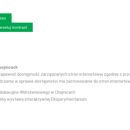
izes
esetuj kontrast
hojnicach
pewnić dostępność zarządzanych stron internetowej zgodnie z przepi
iadczenie w sprawie dostępności ma zastosowanie do stron interneto
dukacyjno-Wdrożeniowego w Chojnicach
zeby wystawy interaktywnej Eksperymentarium