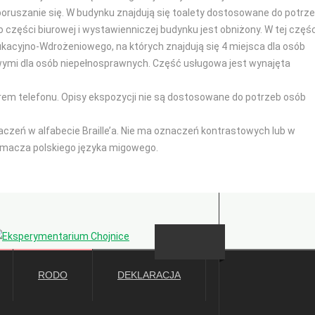
oruszanie się. W budynku znajdują się toalety dostosowane do potrz
 części biurowej i wystawienniczej budynku jest obniżony. W tej częśc
kacyjno-Wdrożeniowego, na których znajdują się 4 miejsca dla osób
ymi dla osób niepełnosprawnych. Część usługowa jest wynajęta
erem telefonu. Opisy ekspozycji nie są dostosowane do potrzeb osób
zeń w alfabecie Braille’a. Nie ma oznaczeń kontrastowych lub w
łumacza polskiego języka migowego.
Deklaracja dostępności
RODO
DEKLARACJA