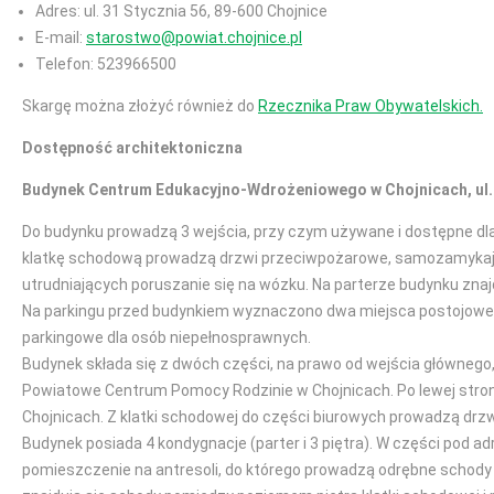
Adres: ul. 31 Stycznia 56, 89-600 Chojnice
E-mail:
starostwo@powiat.chojnice.pl
Telefon: 523966500
Skargę można złożyć również do
Rzecznika Praw Obywatelskich.
Dostępność architektoniczna
Budynek Centrum Edukacyjno-Wdrożeniowego w Chojnicach, ul. M
Do budynku prowadzą 3 wejścia, przy czym używane i dostępne dla 
klatkę schodową prowadzą drzwi przeciwpożarowe, samozamykając
utrudniających poruszanie się na wózku. Na parterze budynku znajd
Na parkingu przed budynkiem wyznaczono dwa miejsca postojowe d
parkingowe dla osób niepełnosprawnych.
Budynek składa się z dwóch części, na prawo od wejścia główneg
Powiatowe Centrum Pomocy Rodzinie w Chojnicach. Po lewej stro
Chojnicach. Z klatki schodowej do części biurowych prowadzą d
Budynek posiada 4 kondygnacje (parter i 3 piętra). W części pod a
pomieszczenie na antresoli, do którego prowadzą odrębne schody 