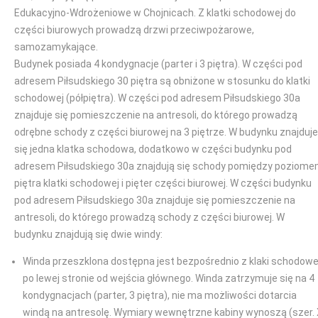
Edukacyjno-Wdrożeniowe w Chojnicach. Z klatki schodowej do
części biurowych prowadzą drzwi przeciwpożarowe,
samozamykające.
Budynek posiada 4 kondygnacje (parter i 3 piętra). W części pod
adresem Piłsudskiego 30 piętra są obniżone w stosunku do klatki
schodowej (półpiętra). W części pod adresem Piłsudskiego 30a
znajduje się pomieszczenie na antresoli, do którego prowadzą
odrębne schody z części biurowej na 3 piętrze. W budynku znajduje
się jedna klatka schodowa, dodatkowo w części budynku pod
adresem Piłsudskiego 30a znajdują się schody pomiędzy poziom
piętra klatki schodowej i pięter części biurowej. W części budynku
pod adresem Piłsudskiego 30a znajduje się pomieszczenie na
antresoli, do którego prowadzą schody z części biurowej. W
budynku znajdują się dwie windy:
Winda przeszklona dostępna jest bezpośrednio z klaki schodowe
po lewej stronie od wejścia głównego. Winda zatrzymuje się na 4
kondygnacjach (parter, 3 piętra), nie ma możliwości dotarcia
windą na antresolę. Wymiary wewnętrzne kabiny wynoszą (szer.