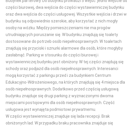
Budynek parterowy. Do budynku prowadzi 5 wejść: jedno wejście d
części biurowej, dwa wejścia do części wystawienniczej budynku
oraz dwa wejścia do części usługowej. Wszystkie wejścia i drzwi w
budynku są odpowiednio szerokie, aby korzystać z nich mogły
osoby na wózku. Między pomieszczeniami nie ma progów
utrudniających poruszanie się. W budynku znajdują się toalety
dostosowane do potrzeb osób niepełnosprawnych. W toaletach
znajdują się przyciski i sznurki alarmowe dla osób, które mogłyby
zasłabnąć. Parking w stosunku do części biurowej i
wystawienniczej budynku jest obniżony. W tej części znajdują się
schody oraz podjazd dla osób niepełnosprawnych. Interesanci
mogą korzystać z parkingu przed i za budynkiem Centrum
Edukacyjno-Wdrożeniowego, na których znajdują się 4 miejsca dla
osób niepełnosprawnych. Dodatkowo przed częścią usługową
budynku znajduje się drugi parking z wyznaczonymi dwoma
miejscami postojowymi dla osób niepełnosprawnych. Część
usługowa jest wynajęta podmiotowi prywatnemu.
W części wystawienniczej znajduje się lada recepcji. Brak
obniżonych lad. W przypadku braku pracownika znajduje się