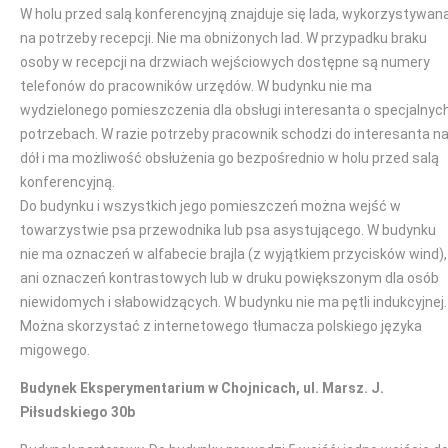
W holu przed salą konferencyjną znajduje się lada, wykorzystywan
na potrzeby recepcji. Nie ma obniżonych lad. W przypadku braku
osoby w recepcji na drzwiach wejściowych dostępne są numery
telefonów do pracowników urzędów. W budynku nie ma
wydzielonego pomieszczenia dla obsługi interesanta o specjalnyc
potrzebach. W razie potrzeby pracownik schodzi do interesanta n
dół i ma możliwość obsłużenia go bezpośrednio w holu przed salą
konferencyjną.
Do budynku i wszystkich jego pomieszczeń można wejść w
towarzystwie psa przewodnika lub psa asystującego. W budynku
nie ma oznaczeń w alfabecie brajla (z wyjątkiem przycisków wind),
ani oznaczeń kontrastowych lub w druku powiększonym dla osób
niewidomych i słabowidzących. W budynku nie ma pętli indukcyjnej.
Można skorzystać z internetowego tłumacza polskiego języka
migowego.
Budynek Eksperymentarium w Chojnicach, ul. Marsz. J.
Piłsudskiego 30b