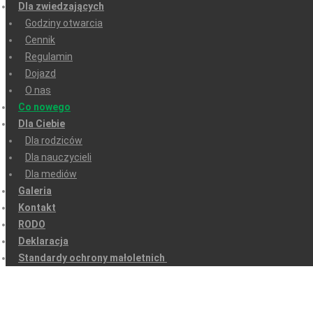
Dla zwiedzających
Godziny otwarcia
Cennik
Regulamin
Dojazd
O nas
Co nowego
Dla Ciebie
Dla rodziców
Dla nauczycieli
Dla mediów
Galeria
Kontakt
RODO
Deklaracja
Standardy ochrony małoletnich