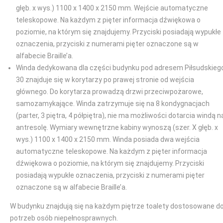
głęb. x wys.) 1100 x 1400 x 2150 mm. Wejście automatyczne
teleskopowe. Na każdym z pięter informacja dźwiękowa o
poziomie, na którym się znajdujemy. Przyciski posiadają wypukłe
oznaczenia, przyciski z numerami pięter oznaczone są w
alfabecie Braille’a.
Winda dedykowana dla części budynku pod adresem Piłsudskieg
30 znajduje się w korytarzy po prawej stronie od wejścia
głównego. Do korytarza prowadzą drzwi przeciwpożarowe,
samozamykające. Winda zatrzymuje się na 8 kondygnacjach
(parter, 3 piętra, 4 półpiętra), nie ma możliwości dotarcia windą n
antresolę. Wymiary wewnętrzne kabiny wynoszą (szer. X głęb. x
wys.) 1100 x 1400 x 2150 mm. Winda posiada dwa wejścia
automatyczne teleskopowe. Na każdym z pięter informacja
dźwiękowa o poziomie, na którym się znajdujemy. Przyciski
posiadają wypukłe oznaczenia, przyciski z numerami pięter
oznaczone są w alfabecie Braille’a.
W budynku znajdują się na każdym piętrze toalety dostosowane d
potrzeb osób niepełnosprawnych.