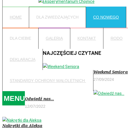
HOME
DLA ZWIEDZAJĄCYCH
CO NOWEGO
DLA CIEBIE
GALERIA
KONTAKT
RODO
NAJCZĘŚCIEJ CZYTANE
DEKLARACJA
Weekend Seniora
27/09/2024
STANDARDY OCHRONY MAŁOLETNICH
MENU
Odwiedź nas...
12/07/2022
Nakrętki dla Aleksa