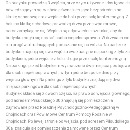
Do budynku prowadzą 3 wejścia, przy czym używane i dostępne dl
odwiedzających są: wejście główne kierujące bezpośrednio na
klatkę schodową oraz wejście do holu przed salą konferencyjną. Z
holu na klatkę schodową prowadzą drzwi przeciwpożarowe,
samozamykające się. Wejścia są odpowiednio szerokie, aby do
budynku mogła się dostać osoba niepełnosprawna. W drzwiach nie
ma progów utrudniających poruszanie się na wózku. Na parterze
budynku znajdują się dwa wyjścia ewakuacyjne na parking z tyłu za
budynkiem, jedno wyjście z holu, drugie przez salę konferencyjną.
Na parkingu przed budynkiem wyznaczono dwa miejsca postojowe
dla osób niepełnosprawnych, w tym jedno bezpośrednio przy
wejściu głównym. Na parkingu z tyłu budynku znajdują się dwa
miejsca parkingowe dla osób niepełnosprawnych.
Budynek składa się z dwóch części, na prawo od wejścia głównego
pod adresem Piłsudskiego 30 znajdują się pomieszczenia
zajmowane przez Poradnię Psychologiczno-Pedagogiczną w
Chojnicach oraz Powiatowe Centrum Pomocy Rodzinie w
Chojnicach. Po lewej stronie od wejścia, pod adresem Piłsudskiego
30a, znajdują się pomieszczenia zajmowane przez Centrum