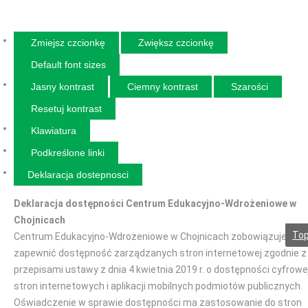
Zmiejsz czcionkę
Zwiększ czcionkę
Default font sizes
Jasny kontrast
Ciemny kontrast
Szarości
Resetuj kontrast
Klawiatura
Podkreślone linki
Deklaracja dostepnosci
Deklaracja dostępności Centrum Edukacyjno-Wdrożeniowe w
Chojnicach
To
Centrum Edukacyjno-Wdrożeniowe w Chojnicach zobowiązuje się
zapewnić dostępność zarządzanych stron internetowej zgodnie z
przepisami ustawy z dnia 4 kwietnia 2019 r. o dostępności cyfrowe
stron internetowych i aplikacji mobilnych podmiotów publicznych.
Oświadczenie w sprawie dostępności ma zastosowanie do stron