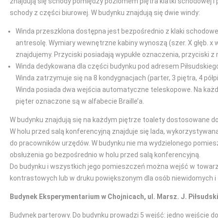
znajdują się schody pomiędzy poziomem piętra klatki schodowej i 
schody z części biurowej. W budynku znajdują się dwie windy:
Winda przeszklona dostępna jest bezpośrednio z klaki schodowej,
antresolę. Wymiary wewnętrzne kabiny wynoszą (szer. X głęb. x
znajdujemy. Przyciski posiadają wypukłe oznaczenia, przyciski z 
Winda dedykowana dla części budynku pod adresem Piłsudskiego 
Winda zatrzymuje się na 8 kondygnacjach (parter, 3 piętra, 4 pó
Winda posiada dwa wejścia automatyczne teleskopowe. Na każdym
pięter oznaczone są w alfabecie Braille’a.
W budynku znajdują się na każdym piętrze toalety dostosowane d
W holu przed salą konferencyjną znajduje się lada, wykorzystywan
do pracowników urzędów. W budynku nie ma wydzielonego pomieszcz
obsłużenia go bezpośrednio w holu przed salą konferencyjną.
Do budynku i wszystkich jego pomieszczeń można wejść w towarzy
kontrastowych lub w druku powiększonym dla osób niewidomych i 
Budynek Eksperymentarium w Chojnicach, ul. Marsz. J. Piłsudsk
Budynek parterowy. Do budynku prowadzi 5 wejść: jedno wejście do