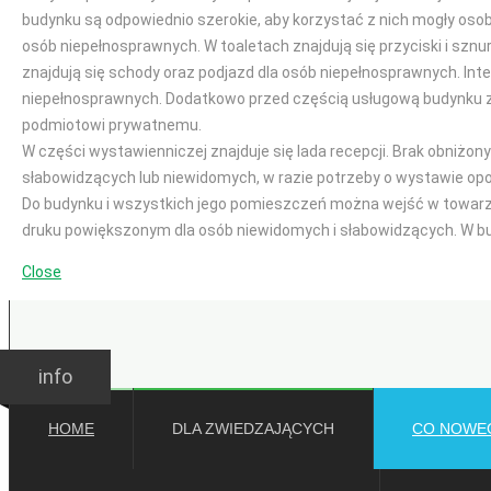
budynku są odpowiednio szerokie, aby korzystać z nich mogły oso
osób niepełnosprawnych. W toaletach znajdują się przyciski i sznu
znajdują się schody oraz podjazd dla osób niepełnosprawnych. Int
niepełnosprawnych. Dodatkowo przed częścią usługową budynku z
podmiotowi prywatnemu.
W części wystawienniczej znajduje się lada recepcji. Brak obniżo
słabowidzących lub niewidomych, w razie potrzeby o wystawie op
Do budynku i wszystkich jego pomieszczeń można wejść w towarzy
druku powiększonym dla osób niewidomych i słabowidzących. W bu
Close
GODZINY OTWARCIA
Ważne:
Wakacje
Wakacje
info
HOME
DLA ZWIEDZAJĄCYCH
CO NOWE