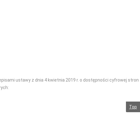
sami ustawy z dnia 4 kwietnia 2019 r. o dostępności cyfrowej stron
wych:
Top