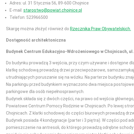
Adres: ul. 31 Stycznia 56, 89-600 Chojnice
E-mail:
starostwo@powiat.chojnice.pl
Telefon: 523966500
Skargę można złożyć również do
Rzecznika Praw Obywatelskich.
Dostępność architektoniczna
Budynek Centrum Edukacyjno-Wdrożeniowego w Chojnicach, ul. M
Do budynku prowadzą 3 wejścia, przy czym używane i dostępne dla 
klatkę schodową prowadzą drzwi przeciwpożarowe, samozamykając
utrudniających poruszanie się na wózku. Na parterze budynku znajd
Na parkingu przed budynkiem wyznaczono dwa miejsca postojowe d
parkingowe dla osób niepełnosprawnych.
Budynek składa się z dwóch części, na prawo od wejścia główneg
Powiatowe Centrum Pomocy Rodzinie w Chojnicach. Po lewej stro
Chojnicach. Z klatki schodowej do części biurowych prowadzą d
Budynek posiada 4 kondygnacje (parter i 3 piętra). W części pod a
pomieszczenie na antresoli, do którego prowadzą odrębne schody 