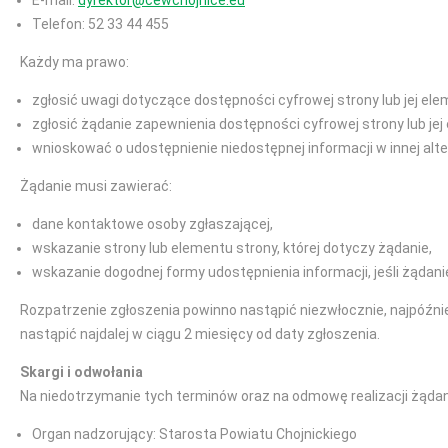
E-mail:
dyrektor@cewchojnice.eu
Telefon: 52 33 44 455
Każdy ma prawo:
zgłosić uwagi dotyczące dostępności cyfrowej strony lub jej ele
zgłosić żądanie zapewnienia dostępności cyfrowej strony lub jej
wnioskować o udostępnienie niedostępnej informacji w innej alt
Żądanie musi zawierać:
dane kontaktowe osoby zgłaszającej,
wskazanie strony lub elementu strony, której dotyczy żądanie,
wskazanie dogodnej formy udostępnienia informacji, jeśli żądani
Rozpatrzenie zgłoszenia powinno nastąpić niezwłocznie, najpóźnie
nastąpić najdalej w ciągu 2 miesięcy od daty zgłoszenia.
Skargi i odwołania
Na niedotrzymanie tych terminów oraz na odmowę realizacji żądan
Organ nadzorujący: Starosta Powiatu Chojnickiego