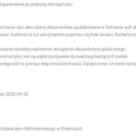
zapewnienia jej większej dostępności.
ormacie .doc albo skany dokumentów opublikowane w formacie .pdf al
 trudności z ich odczytaniem poprzez czytniki ekranu. Redaktorzy s
owanie niosłoby nadmierne obciążenie dla podmiotu publicznego.
promocyjny i nie są wykorzystywane do realizacji bieżących zadań.
dostępność w postaci włączenia kontrastu. Zwiększenie czcionki nast
nia: 2020-09-23
m Edukacyjno-Wdrożeniowego w Chojnicach