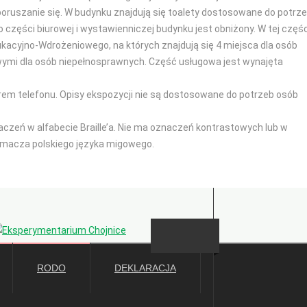
oruszanie się. W budynku znajdują się toalety dostosowane do potrz
 części biurowej i wystawienniczej budynku jest obniżony. W tej częśc
kacyjno-Wdrożeniowego, na których znajdują się 4 miejsca dla osób
ymi dla osób niepełnosprawnych. Część usługowa jest wynajęta
erem telefonu. Opisy ekspozycji nie są dostosowane do potrzeb osób
zeń w alfabecie Braille’a. Nie ma oznaczeń kontrastowych lub w
łumacza polskiego języka migowego.
Deklaracja dostępności
RODO
DEKLARACJA