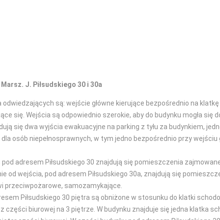
arsz. J. Piłsudskiego 30 i 30a
odwiedzających są: wejście główne kierujące bezpośrednio na klatkę 
e się. Wejścia są odpowiednio szerokie, aby do budynku mogła się 
ują się dwa wyjścia ewakuacyjne na parking z tyłu za budynkiem, jedno
la osób niepełnosprawnych, w tym jedno bezpośrednio przy wejściu g
o, pod adresem Piłsudskiego 30 znajdują się pomieszczenia zajmowa
nie od wejścia, pod adresem Piłsudskiego 30a, znajdują się pomies
rzwi przeciwpożarowe, samozamykające.
dresem Piłsudskiego 30 piętra są obniżone w stosunku do klatki schodo
z części biurowej na 3 piętrze. W budynku znajduje się jedna klatka