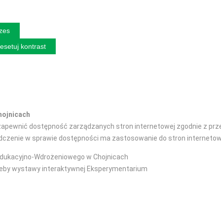
izes
esetuj kontrast
hojnicach
pewnić dostępność zarządzanych stron internetowej zgodnie z przepi
iadczenie w sprawie dostępności ma zastosowanie do stron interneto
dukacyjno-Wdrożeniowego w Chojnicach
zeby wystawy interaktywnej Eksperymentarium