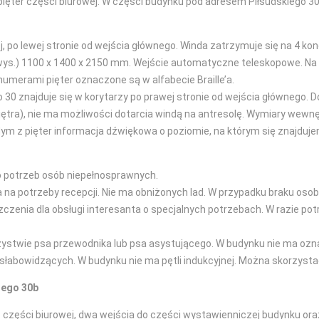
pięter części biurowej. W części budynku pod adresem Piłsudskiego 30
 po lewej stronie od wejścia głównego. Winda zatrzymuje się na 4 kond
 wys.) 1100 x 1400 x 2150 mm. Wejście automatyczne teleskopowe. Na 
numerami pięter oznaczone są w alfabecie Braille’a.
30 znajduje się w korytarzy po prawej stronie od wejścia głównego
łpiętra), nie ma możliwości dotarcia windą na antresolę. Wymiary wewn
 z pięter informacja dźwiękowa o poziomie, na którym się znajdujem
o potrzeb osób niepełnosprawnych.
a na potrzeby recepcji. Nie ma obniżonych lad. W przypadku braku os
enia dla obsługi interesanta o specjalnych potrzebach. W razie pot
stwie psa przewodnika lub psa asystującego. W budynku nie ma oznac
słabowidzących. W budynku nie ma pętli indukcyjnej. Można skorzyst
iego 30b
 części biurowej, dwa wejścia do części wystawienniczej budynku oraz