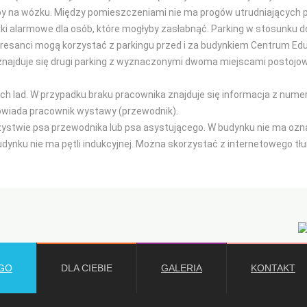
by na wózku. Między pomieszczeniami nie ma progów utrudniających p
rki alarmowe dla osób, które mogłyby zasłabnąć. Parking w stosunku do
eresanci mogą korzystać z parkingu przed i za budynkiem Centrum Edu
najduje się drugi parking z wyznaczonymi dwoma miejscami postojow
nych lad. W przypadku braku pracownika znajduje się informacja z num
owiada pracownik wystawy (przewodnik).
stwie psa przewodnika lub psa asystującego. W budynku nie ma oznac
dynku nie ma pętli indukcyjnej. Można skorzystać z internetowego t
GO
DLA CIEBIE
GALERIA
KONTAKT