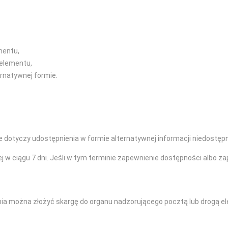
mentu,
 elementu,
ernatywnej formie.
e dotyczy udostępnienia w formie alternatywnej informacji niedostępn
j w ciągu 7 dni. Jeśli w tym terminie zapewnienie dostępności albo z
ia można złożyć skargę do organu nadzorującego pocztą lub drogą el