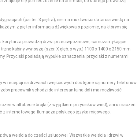
a znajduje się pomieszczenie na antresoli, do którego prowadzą
ygnacjach (parter, 3 piętra), nie ma możliwości dotarcia windą na
każdym z pięter informacja dźwiękowa o poziomie, na którym się
. Do korytarza prowadzą drzwi przeciwpożarowe, samozamykające.
ętrzne kabiny wynoszą (szer. X głęb. x wys.) 1100 x 1400 x 2150 mm.
y. Przyciski posiadają wypukłe oznaczenia, przyciski z numerami
oby w recepcji na drzwiach wejściowych dostępne są numery telefonów
rzeby pracownik schodzi do interesanta na dół i ma możliwość
zeń w alfabecie brajla (z wyjątkiem przycisków wind), ani oznaczeń
ać z internetowego tłumacza polskiego języka migowego.
 dwa wejścia do części usługowej. Wszystkie wejścia i drzwi w