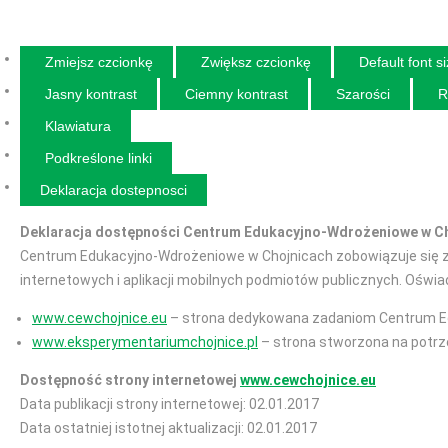
Zmiejsz czcionkę
Zwiększ czcionkę
Default font s
Jasny kontrast
Ciemny kontrast
Szarości
R
Klawiatura
Podkreślone linki
Deklaracja dostepnosci
Deklaracja dostępności Centrum Edukacyjno-Wdrożeniowe w C
Centrum Edukacyjno-Wdrożeniowe w Chojnicach zobowiązuje się za
internetowych i aplikacji mobilnych podmiotów publicznych. Ośw
www.cewchojnice.eu
– strona dedykowana zadaniom Centrum E
www.eksperymentariumchojnice.pl
– strona stworzona na potr
Dostępność strony internetowej
www.cewchojnice.eu
Data publikacji strony internetowej: 02.01.2017
Data ostatniej istotnej aktualizacji: 02.01.2017