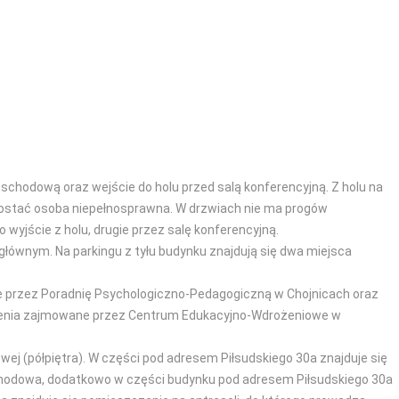
schodową oraz wejście do holu przed salą konferencyjną. Z holu na
dostać osoba niepełnosprawna. W drzwiach nie ma progów
 wyjście z holu, drugie przez salę konferencyjną.
łównym. Na parkingu z tyłu budynku znajdują się dwa miejsca
ne przez Poradnię Psychologiczno-Pedagogiczną w Chojnicach oraz
zczenia zajmowane przez Centrum Edukacyjno-Wdrożeniowe w
wej (półpiętra). W części pod adresem Piłsudskiego 30a znajduje się
 schodowa, dodatkowo w części budynku pod adresem Piłsudskiego 30a