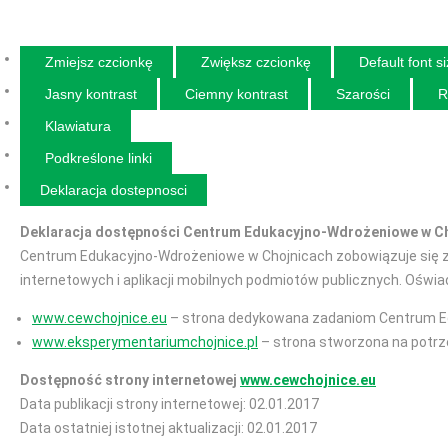
Zmiejsz czcionkę
Zwiększ czcionkę
Default font s
Jasny kontrast
Ciemny kontrast
Szarości
R
Klawiatura
Podkreślone linki
Deklaracja dostepnosci
Deklaracja dostępności Centrum Edukacyjno-Wdrożeniowe w C
Centrum Edukacyjno-Wdrożeniowe w Chojnicach zobowiązuje się za
internetowych i aplikacji mobilnych podmiotów publicznych. Ośw
www.cewchojnice.eu
– strona dedykowana zadaniom Centrum E
www.eksperymentariumchojnice.pl
– strona stworzona na potr
Dostępność strony internetowej
www.cewchojnice.eu
Data publikacji strony internetowej: 02.01.2017
Data ostatniej istotnej aktualizacji: 02.01.2017