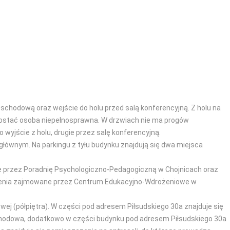
schodową oraz wejście do holu przed salą konferencyjną. Z holu na
dostać osoba niepełnosprawna. W drzwiach nie ma progów
 wyjście z holu, drugie przez salę konferencyjną.
łównym. Na parkingu z tyłu budynku znajdują się dwa miejsca
ne przez Poradnię Psychologiczno-Pedagogiczną w Chojnicach oraz
zczenia zajmowane przez Centrum Edukacyjno-Wdrożeniowe w
wej (półpiętra). W części pod adresem Piłsudskiego 30a znajduje się
 schodowa, dodatkowo w części budynku pod adresem Piłsudskiego 30a