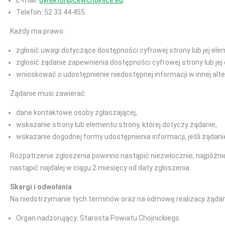
E-mail:
dyrektor@cewchojnice.eu
Telefon: 52 33 44 455
Każdy ma prawo:
zgłosić uwagi dotyczące dostępności cyfrowej strony lub jej ele
zgłosić żądanie zapewnienia dostępności cyfrowej strony lub jej
wnioskować o udostępnienie niedostępnej informacji w innej alt
Żądanie musi zawierać:
dane kontaktowe osoby zgłaszającej,
wskazanie strony lub elementu strony, której dotyczy żądanie,
wskazanie dogodnej formy udostępnienia informacji, jeśli żądani
Rozpatrzenie zgłoszenia powinno nastąpić niezwłocznie, najpóźnie
nastąpić najdalej w ciągu 2 miesięcy od daty zgłoszenia.
Skargi i odwołania
Na niedotrzymanie tych terminów oraz na odmowę realizacji żądan
Organ nadzorujący: Starosta Powiatu Chojnickiego