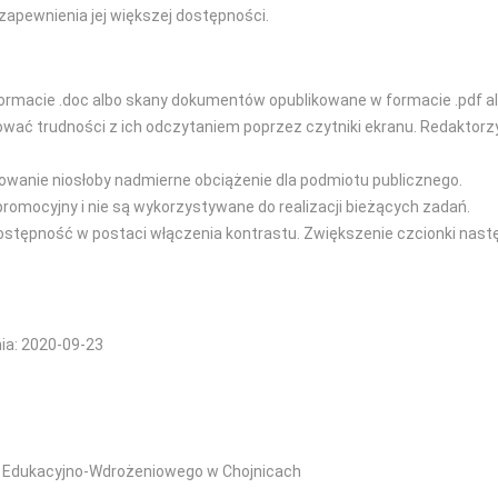
zapewnienia jej większej dostępności.
ormacie .doc albo skany dokumentów opublikowane w formacie .pdf al
 trudności z ich odczytaniem poprzez czytniki ekranu. Redaktorzy s
owanie niosłoby nadmierne obciążenie dla podmiotu publicznego.
promocyjny i nie są wykorzystywane do realizacji bieżących zadań.
dostępność w postaci włączenia kontrastu. Zwiększenie czcionki nast
nia: 2020-09-23
m Edukacyjno-Wdrożeniowego w Chojnicach