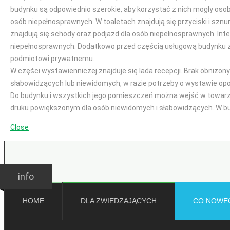
budynku są odpowiednio szerokie, aby korzystać z nich mogły oso
osób niepełnosprawnych. W toaletach znajdują się przyciski i sznu
znajdują się schody oraz podjazd dla osób niepełnosprawnych. Int
niepełnosprawnych. Dodatkowo przed częścią usługową budynku z
podmiotowi prywatnemu.
W części wystawienniczej znajduje się lada recepcji. Brak obniżo
słabowidzących lub niewidomych, w razie potrzeby o wystawie op
Do budynku i wszystkich jego pomieszczeń można wejść w towarzy
druku powiększonym dla osób niewidomych i słabowidzących. W bu
Close
GODZINY OTWARCIA
Ważne:
Wakacje
Wakacje
info
HOME
DLA ZWIEDZAJĄCYCH
CO NOWE