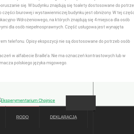
oruszanie się. W budynku znajdują się toalety dostosowane do potrz
 części biurowej i wystawienniczej budynku jest obniżony. W tej częśc
kacyjno-Wdrożeniowego, na których znajdują się 4 miejsca dla osób
ymi dla osób niepełnosprawnych. Część usługowa jest wynajęta
erem telefonu. Opisy ekspozycji nie są dostosowane do potrzeb osób
zeń w alfabecie Braille’a. Nie ma oznaczeń kontrastowych lub w
łumacza polskiego języka migowego.
Deklaracja dostępności
RODO
DEKLARACJA