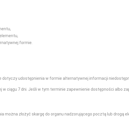
mentu,
 elementu,
ernatywnej formie.
e dotyczy udostępnienia w formie alternatywnej informacji niedostępn
j w ciągu 7 dni. Jeśli w tym terminie zapewnienie dostępności albo z
ia można złożyć skargę do organu nadzorującego pocztą lub drogą el