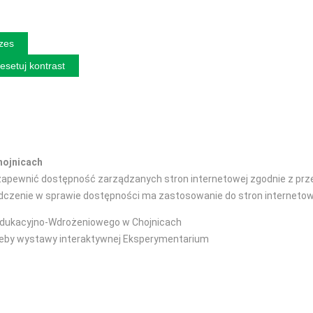
izes
esetuj kontrast
hojnicach
pewnić dostępność zarządzanych stron internetowej zgodnie z przepi
iadczenie w sprawie dostępności ma zastosowanie do stron interneto
dukacyjno-Wdrożeniowego w Chojnicach
zeby wystawy interaktywnej Eksperymentarium