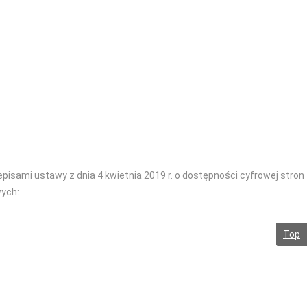
sami ustawy z dnia 4 kwietnia 2019 r. o dostępności cyfrowej stron
wych:
Top