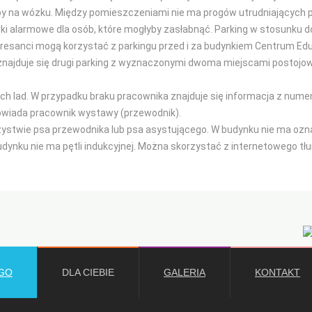
by na wózku. Między pomieszczeniami nie ma progów utrudniających p
rki alarmowe dla osób, które mogłyby zasłabnąć. Parking w stosunku do
eresanci mogą korzystać z parkingu przed i za budynkiem Centrum Edu
najduje się drugi parking z wyznaczonymi dwoma miejscami postojow
nych lad. W przypadku braku pracownika znajduje się informacja z num
owiada pracownik wystawy (przewodnik).
stwie psa przewodnika lub psa asystującego. W budynku nie ma oznac
dynku nie ma pętli indukcyjnej. Można skorzystać z internetowego t
GO
DLA CIEBIE
GALERIA
KONTAKT