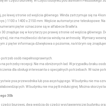
pięter części biurowej. W części budynku pod adresem Piłsudskiego 30
 po lewej stronie od wejścia głównego. Winda zatrzymuje się na 4 kond
 wys.) 1100 x 1400 x 2150 mm. Wejście automatyczne teleskopowe. Na 
numerami pięter oznaczone są w alfabecie Braille’a.
30 znajduje się w korytarzy po prawej stronie od wejścia głównego
łpiętra), nie ma możliwości dotarcia windą na antresolę. Wymiary wewn
 z pięter informacja dźwiękowa o poziomie, na którym się znajdujem
o potrzeb osób niepełnosprawnych.
a na potrzeby recepcji. Nie ma obniżonych lad. W przypadku braku os
enia dla obsługi interesanta o specjalnych potrzebach. W razie pot
stwie psa przewodnika lub psa asystującego. W budynku nie ma oznac
słabowidzących. W budynku nie ma pętli indukcyjnej. Można skorzyst
iego 30b
 części biurowej, dwa wejścia do części wystawienniczej budynku oraz