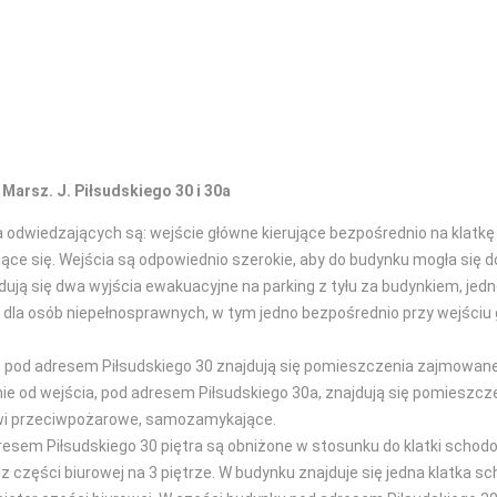
arsz. J. Piłsudskiego 30 i 30a
odwiedzających są: wejście główne kierujące bezpośrednio na klatkę 
e się. Wejścia są odpowiednio szerokie, aby do budynku mogła się 
ują się dwa wyjścia ewakuacyjne na parking z tyłu za budynkiem, jedno
la osób niepełnosprawnych, w tym jedno bezpośrednio przy wejściu g
o, pod adresem Piłsudskiego 30 znajdują się pomieszczenia zajmowa
nie od wejścia, pod adresem Piłsudskiego 30a, znajdują się pomies
rzwi przeciwpożarowe, samozamykające.
dresem Piłsudskiego 30 piętra są obniżone w stosunku do klatki schodo
z części biurowej na 3 piętrze. W budynku znajduje się jedna klatka