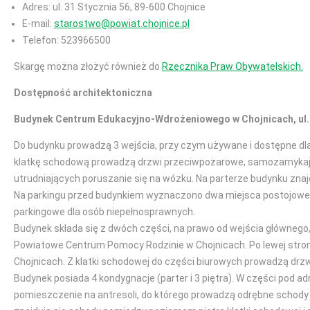
Adres: ul. 31 Stycznia 56, 89-600 Chojnice
E-mail:
starostwo@powiat.chojnice.pl
Telefon: 523966500
Skargę można złożyć również do
Rzecznika Praw Obywatelskich.
Dostępność architektoniczna
Budynek Centrum Edukacyjno-Wdrożeniowego w Chojnicach, ul. M
Do budynku prowadzą 3 wejścia, przy czym używane i dostępne dla 
klatkę schodową prowadzą drzwi przeciwpożarowe, samozamykając
utrudniających poruszanie się na wózku. Na parterze budynku znajd
Na parkingu przed budynkiem wyznaczono dwa miejsca postojowe d
parkingowe dla osób niepełnosprawnych.
Budynek składa się z dwóch części, na prawo od wejścia główneg
Powiatowe Centrum Pomocy Rodzinie w Chojnicach. Po lewej stro
Chojnicach. Z klatki schodowej do części biurowych prowadzą d
Budynek posiada 4 kondygnacje (parter i 3 piętra). W części pod a
pomieszczenie na antresoli, do którego prowadzą odrębne schody 