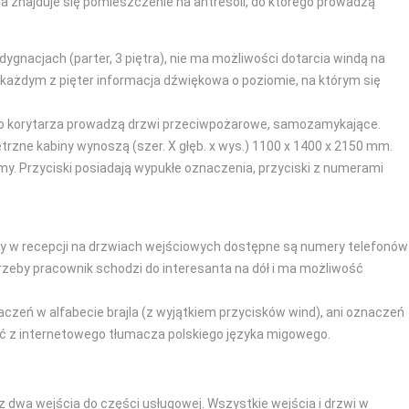
a znajduje się pomieszczenie na antresoli, do którego prowadzą
ygnacjach (parter, 3 piętra), nie ma możliwości dotarcia windą na
każdym z pięter informacja dźwiękowa o poziomie, na którym się
. Do korytarza prowadzą drzwi przeciwpożarowe, samozamykające.
ętrzne kabiny wynoszą (szer. X głęb. x wys.) 1100 x 1400 x 2150 mm.
y. Przyciski posiadają wypukłe oznaczenia, przyciski z numerami
oby w recepcji na drzwiach wejściowych dostępne są numery telefonów
rzeby pracownik schodzi do interesanta na dół i ma możliwość
zeń w alfabecie brajla (z wyjątkiem przycisków wind), ani oznaczeń
ać z internetowego tłumacza polskiego języka migowego.
 dwa wejścia do części usługowej. Wszystkie wejścia i drzwi w