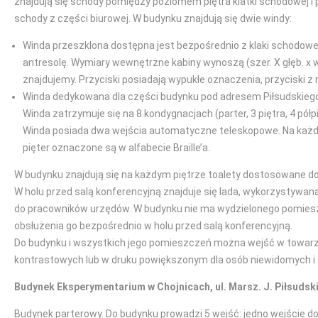
znajdują się schody pomiędzy poziomem piętra klatki schodowej i 
schody z części biurowej. W budynku znajdują się dwie windy:
Winda przeszklona dostępna jest bezpośrednio z klaki schodowej,
antresolę. Wymiary wewnętrzne kabiny wynoszą (szer. X głęb. x
znajdujemy. Przyciski posiadają wypukłe oznaczenia, przyciski z 
Winda dedykowana dla części budynku pod adresem Piłsudskiego 
Winda zatrzymuje się na 8 kondygnacjach (parter, 3 piętra, 4 pó
Winda posiada dwa wejścia automatyczne teleskopowe. Na każdym
pięter oznaczone są w alfabecie Braille’a.
W budynku znajdują się na każdym piętrze toalety dostosowane d
W holu przed salą konferencyjną znajduje się lada, wykorzystywan
do pracowników urzędów. W budynku nie ma wydzielonego pomieszcz
obsłużenia go bezpośrednio w holu przed salą konferencyjną.
Do budynku i wszystkich jego pomieszczeń można wejść w towarzy
kontrastowych lub w druku powiększonym dla osób niewidomych i 
Budynek Eksperymentarium w Chojnicach, ul. Marsz. J. Piłsudsk
Budynek parterowy. Do budynku prowadzi 5 wejść: jedno wejście do