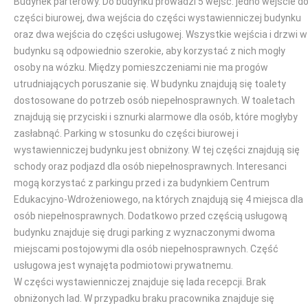
Budynek parterowy. Do budynku prowadzi 5 wejść: jedno wejście d
części biurowej, dwa wejścia do części wystawienniczej budynku
oraz dwa wejścia do części usługowej. Wszystkie wejścia i drzwi w
budynku są odpowiednio szerokie, aby korzystać z nich mogły
osoby na wózku. Między pomieszczeniami nie ma progów
utrudniających poruszanie się. W budynku znajdują się toalety
dostosowane do potrzeb osób niepełnosprawnych. W toaletach
znajdują się przyciski i sznurki alarmowe dla osób, które mogłyby
zasłabnąć. Parking w stosunku do części biurowej i
wystawienniczej budynku jest obniżony. W tej części znajdują się
schody oraz podjazd dla osób niepełnosprawnych. Interesanci
mogą korzystać z parkingu przed i za budynkiem Centrum
Edukacyjno-Wdrożeniowego, na których znajdują się 4 miejsca dla
osób niepełnosprawnych. Dodatkowo przed częścią usługową
budynku znajduje się drugi parking z wyznaczonymi dwoma
miejscami postojowymi dla osób niepełnosprawnych. Część
usługowa jest wynajęta podmiotowi prywatnemu.
W części wystawienniczej znajduje się lada recepcji. Brak
obniżonych lad. W przypadku braku pracownika znajduje się