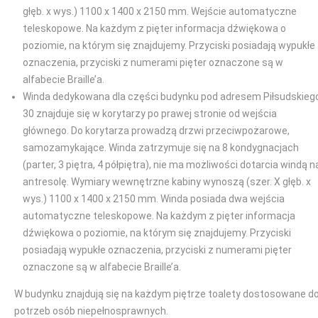
głęb. x wys.) 1100 x 1400 x 2150 mm. Wejście automatyczne
teleskopowe. Na każdym z pięter informacja dźwiękowa o
poziomie, na którym się znajdujemy. Przyciski posiadają wypukłe
oznaczenia, przyciski z numerami pięter oznaczone są w
alfabecie Braille’a.
Winda dedykowana dla części budynku pod adresem Piłsudskieg
30 znajduje się w korytarzy po prawej stronie od wejścia
głównego. Do korytarza prowadzą drzwi przeciwpożarowe,
samozamykające. Winda zatrzymuje się na 8 kondygnacjach
(parter, 3 piętra, 4 półpiętra), nie ma możliwości dotarcia windą n
antresolę. Wymiary wewnętrzne kabiny wynoszą (szer. X głęb. x
wys.) 1100 x 1400 x 2150 mm. Winda posiada dwa wejścia
automatyczne teleskopowe. Na każdym z pięter informacja
dźwiękowa o poziomie, na którym się znajdujemy. Przyciski
posiadają wypukłe oznaczenia, przyciski z numerami pięter
oznaczone są w alfabecie Braille’a.
W budynku znajdują się na każdym piętrze toalety dostosowane d
potrzeb osób niepełnosprawnych.