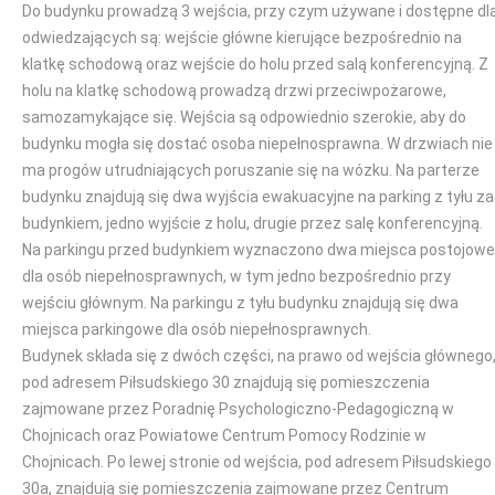
Do budynku prowadzą 3 wejścia, przy czym używane i dostępne dl
odwiedzających są: wejście główne kierujące bezpośrednio na
klatkę schodową oraz wejście do holu przed salą konferencyjną. Z
holu na klatkę schodową prowadzą drzwi przeciwpożarowe,
samozamykające się. Wejścia są odpowiednio szerokie, aby do
budynku mogła się dostać osoba niepełnosprawna. W drzwiach nie
ma progów utrudniających poruszanie się na wózku. Na parterze
budynku znajdują się dwa wyjścia ewakuacyjne na parking z tyłu za
budynkiem, jedno wyjście z holu, drugie przez salę konferencyjną.
Na parkingu przed budynkiem wyznaczono dwa miejsca postojowe
dla osób niepełnosprawnych, w tym jedno bezpośrednio przy
wejściu głównym. Na parkingu z tyłu budynku znajdują się dwa
miejsca parkingowe dla osób niepełnosprawnych.
Budynek składa się z dwóch części, na prawo od wejścia głównego
pod adresem Piłsudskiego 30 znajdują się pomieszczenia
zajmowane przez Poradnię Psychologiczno-Pedagogiczną w
Chojnicach oraz Powiatowe Centrum Pomocy Rodzinie w
Chojnicach. Po lewej stronie od wejścia, pod adresem Piłsudskiego
30a, znajdują się pomieszczenia zajmowane przez Centrum