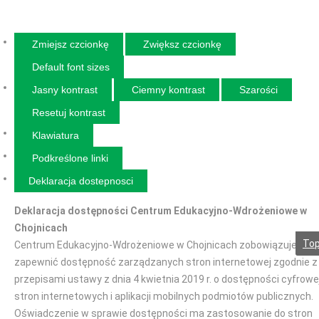
Zmiejsz czcionkę
Zwiększ czcionkę
Default font sizes
Jasny kontrast
Ciemny kontrast
Szarości
Resetuj kontrast
Klawiatura
Podkreślone linki
Deklaracja dostepnosci
Deklaracja dostępności Centrum Edukacyjno-Wdrożeniowe w
Chojnicach
To
Centrum Edukacyjno-Wdrożeniowe w Chojnicach zobowiązuje się
zapewnić dostępność zarządzanych stron internetowej zgodnie z
przepisami ustawy z dnia 4 kwietnia 2019 r. o dostępności cyfrowe
stron internetowych i aplikacji mobilnych podmiotów publicznych.
Oświadczenie w sprawie dostępności ma zastosowanie do stron