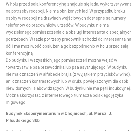
W holu przed salą konferencyjną znajduje się lada, wykorzystywan
na potrzeby recepcji. Nie ma obniżonych lad. W przypadku braku
osoby w recepcji na drzwiach wejściowych dostępne są numery
telefonów do pracowników urzędów. W budynku nie ma
wydzielonego pomieszczenia dla obsługi interesanta o specjalnyc
potrzebach. W razie potrzeby pracownik schodzi do interesanta n
dół i ma możliwość obsłużenia go bezpośrednio w holu przed salą
konferencyjną.
Do budynku i wszystkich jego pomieszczeń można wejść w
towarzystwie psa przewodnika lub psa asystującego. W budynku
nie ma oznaczeń w alfabecie brajla (z wyjątkiem przycisków wind),
ani oznaczeń kontrastowych lub w druku powiększonym dla osób
niewidomych i słabowidzących. W budynku nie ma pętli indukcyjnej.
Można skorzystać z internetowego tłumacza polskiego języka
migowego.
Budynek Eksperymentarium w Chojnicach, ul. Marsz. J.
Piłsudskiego 30b