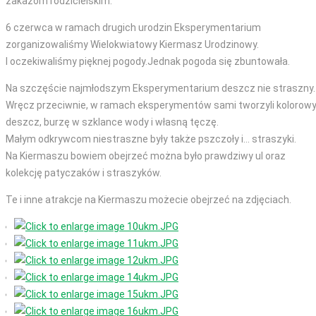
zakazom rodzicielskim.
6 czerwca w ramach drugich urodzin Eksperymentarium
zorganizowaliśmy Wielokwiatowy Kiermasz Urodzinowy.
I oczekiwaliśmy pięknej pogody.Jednak pogoda się zbuntowała.
Na szczęście najmłodszym Eksperymentarium deszcz nie straszny.
Wręcz przeciwnie, w ramach eksperymentów sami tworzyli kolorow
deszcz, burzę w szklance wody i własną tęczę.
Małym odkrywcom niestraszne były także pszczoły i... straszyki.
Na Kiermaszu bowiem obejrzeć można było prawdziwy ul oraz
kolekcję patyczaków i straszyków.
Te i inne atrakcje na Kiermaszu możecie obejrzeć na zdjęciach.