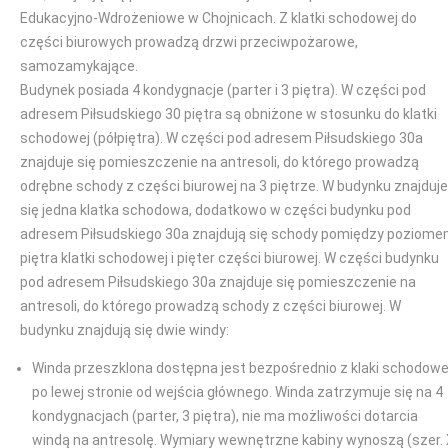
Edukacyjno-Wdrożeniowe w Chojnicach. Z klatki schodowej do
części biurowych prowadzą drzwi przeciwpożarowe,
samozamykające.
Budynek posiada 4 kondygnacje (parter i 3 piętra). W części pod
adresem Piłsudskiego 30 piętra są obniżone w stosunku do klatki
schodowej (półpiętra). W części pod adresem Piłsudskiego 30a
znajduje się pomieszczenie na antresoli, do którego prowadzą
odrębne schody z części biurowej na 3 piętrze. W budynku znajduje
się jedna klatka schodowa, dodatkowo w części budynku pod
adresem Piłsudskiego 30a znajdują się schody pomiędzy poziom
piętra klatki schodowej i pięter części biurowej. W części budynku
pod adresem Piłsudskiego 30a znajduje się pomieszczenie na
antresoli, do którego prowadzą schody z części biurowej. W
budynku znajdują się dwie windy:
Winda przeszklona dostępna jest bezpośrednio z klaki schodowe
po lewej stronie od wejścia głównego. Winda zatrzymuje się na 4
kondygnacjach (parter, 3 piętra), nie ma możliwości dotarcia
windą na antresolę. Wymiary wewnętrzne kabiny wynoszą (szer.