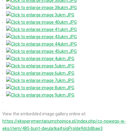
View the embedded image gallery online at:
https://eksperymentariumchojnice.pl/index.php/co-nowego-w-
eks/item/485-bunt-dwulatka#sigProIde9dcb8bae3