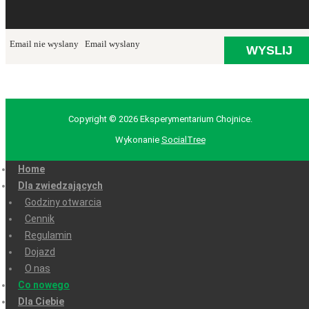
Email nie wyslany
Email wyslany
Copyright © 2026 Eksperymentarium Chojnice.
Wykonanie
SocialTree
Home
Dla zwiedzających
Godziny otwarcia
Cennik
Regulamin
Dojazd
O nas
Co nowego
Dla Ciebie