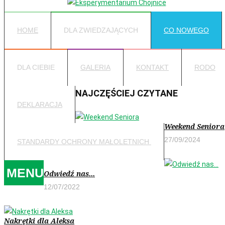
HOME
DLA ZWIEDZAJĄCYCH
CO NOWEGO
DLA CIEBIE
GALERIA
KONTAKT
RODO
NAJCZĘŚCIEJ CZYTANE
DEKLARACJA
Weekend Seniora
27/09/2024
STANDARDY OCHRONY MAŁOLETNICH
MENU
Odwiedź nas...
12/07/2022
Nakrętki dla Aleksa