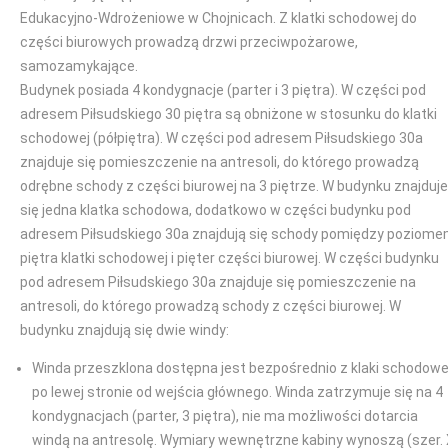
Edukacyjno-Wdrożeniowe w Chojnicach. Z klatki schodowej do
części biurowych prowadzą drzwi przeciwpożarowe,
samozamykające.
Budynek posiada 4 kondygnacje (parter i 3 piętra). W części pod
adresem Piłsudskiego 30 piętra są obniżone w stosunku do klatki
schodowej (półpiętra). W części pod adresem Piłsudskiego 30a
znajduje się pomieszczenie na antresoli, do którego prowadzą
odrębne schody z części biurowej na 3 piętrze. W budynku znajduje
się jedna klatka schodowa, dodatkowo w części budynku pod
adresem Piłsudskiego 30a znajdują się schody pomiędzy poziom
piętra klatki schodowej i pięter części biurowej. W części budynku
pod adresem Piłsudskiego 30a znajduje się pomieszczenie na
antresoli, do którego prowadzą schody z części biurowej. W
budynku znajdują się dwie windy:
Winda przeszklona dostępna jest bezpośrednio z klaki schodowe
po lewej stronie od wejścia głównego. Winda zatrzymuje się na 4
kondygnacjach (parter, 3 piętra), nie ma możliwości dotarcia
windą na antresolę. Wymiary wewnętrzne kabiny wynoszą (szer.