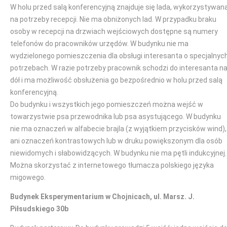
W holu przed salą konferencyjną znajduje się lada, wykorzystywan
na potrzeby recepcji. Nie ma obniżonych lad. W przypadku braku
osoby w recepcji na drzwiach wejściowych dostępne są numery
telefonów do pracowników urzędów. W budynku nie ma
wydzielonego pomieszczenia dla obsługi interesanta o specjalnyc
potrzebach. W razie potrzeby pracownik schodzi do interesanta n
dół i ma możliwość obsłużenia go bezpośrednio w holu przed salą
konferencyjną.
Do budynku i wszystkich jego pomieszczeń można wejść w
towarzystwie psa przewodnika lub psa asystującego. W budynku
nie ma oznaczeń w alfabecie brajla (z wyjątkiem przycisków wind),
ani oznaczeń kontrastowych lub w druku powiększonym dla osób
niewidomych i słabowidzących. W budynku nie ma pętli indukcyjnej.
Można skorzystać z internetowego tłumacza polskiego języka
migowego.
Budynek Eksperymentarium w Chojnicach, ul. Marsz. J.
Piłsudskiego 30b