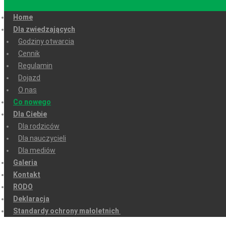
Home
Dla zwiedzających
Godziny otwarcia
Cennik
Regulamin
Dojazd
O nas
Co nowego
Dla Ciebie
Dla rodziców
Dla nauczycieli
Dla mediów
Galeria
Kontakt
RODO
Deklaracja
Standardy ochrony małoletnich