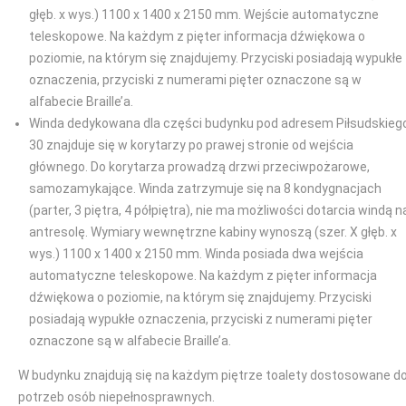
głęb. x wys.) 1100 x 1400 x 2150 mm. Wejście automatyczne
teleskopowe. Na każdym z pięter informacja dźwiękowa o
poziomie, na którym się znajdujemy. Przyciski posiadają wypukłe
oznaczenia, przyciski z numerami pięter oznaczone są w
alfabecie Braille’a.
Winda dedykowana dla części budynku pod adresem Piłsudskieg
30 znajduje się w korytarzy po prawej stronie od wejścia
głównego. Do korytarza prowadzą drzwi przeciwpożarowe,
samozamykające. Winda zatrzymuje się na 8 kondygnacjach
(parter, 3 piętra, 4 półpiętra), nie ma możliwości dotarcia windą n
antresolę. Wymiary wewnętrzne kabiny wynoszą (szer. X głęb. x
wys.) 1100 x 1400 x 2150 mm. Winda posiada dwa wejścia
automatyczne teleskopowe. Na każdym z pięter informacja
dźwiękowa o poziomie, na którym się znajdujemy. Przyciski
posiadają wypukłe oznaczenia, przyciski z numerami pięter
oznaczone są w alfabecie Braille’a.
W budynku znajdują się na każdym piętrze toalety dostosowane d
potrzeb osób niepełnosprawnych.