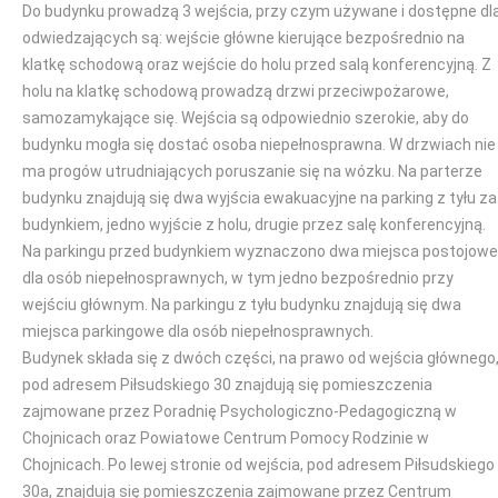
Do budynku prowadzą 3 wejścia, przy czym używane i dostępne dl
odwiedzających są: wejście główne kierujące bezpośrednio na
klatkę schodową oraz wejście do holu przed salą konferencyjną. Z
holu na klatkę schodową prowadzą drzwi przeciwpożarowe,
samozamykające się. Wejścia są odpowiednio szerokie, aby do
budynku mogła się dostać osoba niepełnosprawna. W drzwiach nie
ma progów utrudniających poruszanie się na wózku. Na parterze
budynku znajdują się dwa wyjścia ewakuacyjne na parking z tyłu za
budynkiem, jedno wyjście z holu, drugie przez salę konferencyjną.
Na parkingu przed budynkiem wyznaczono dwa miejsca postojowe
dla osób niepełnosprawnych, w tym jedno bezpośrednio przy
wejściu głównym. Na parkingu z tyłu budynku znajdują się dwa
miejsca parkingowe dla osób niepełnosprawnych.
Budynek składa się z dwóch części, na prawo od wejścia głównego
pod adresem Piłsudskiego 30 znajdują się pomieszczenia
zajmowane przez Poradnię Psychologiczno-Pedagogiczną w
Chojnicach oraz Powiatowe Centrum Pomocy Rodzinie w
Chojnicach. Po lewej stronie od wejścia, pod adresem Piłsudskiego
30a, znajdują się pomieszczenia zajmowane przez Centrum