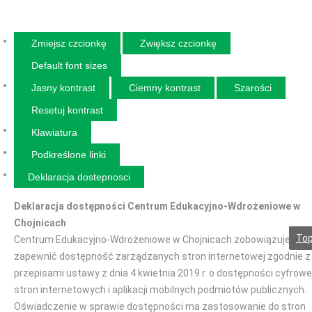
Zmiejsz czcionkę
Zwiększ czcionkę
Default font sizes
Jasny kontrast
Ciemny kontrast
Szarości
Resetuj kontrast
Klawiatura
Podkreślone linki
Deklaracja dostepnosci
Deklaracja dostępności Centrum Edukacyjno-Wdrożeniowe w
Chojnicach
To
Centrum Edukacyjno-Wdrożeniowe w Chojnicach zobowiązuje się
zapewnić dostępność zarządzanych stron internetowej zgodnie z
przepisami ustawy z dnia 4 kwietnia 2019 r. o dostępności cyfrowe
stron internetowych i aplikacji mobilnych podmiotów publicznych.
Oświadczenie w sprawie dostępności ma zastosowanie do stron