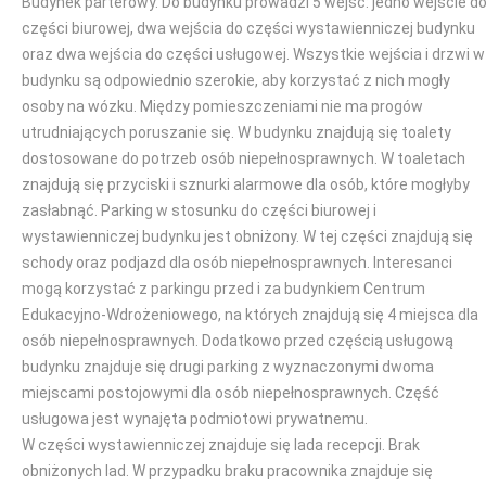
Budynek parterowy. Do budynku prowadzi 5 wejść: jedno wejście d
części biurowej, dwa wejścia do części wystawienniczej budynku
oraz dwa wejścia do części usługowej. Wszystkie wejścia i drzwi w
budynku są odpowiednio szerokie, aby korzystać z nich mogły
osoby na wózku. Między pomieszczeniami nie ma progów
utrudniających poruszanie się. W budynku znajdują się toalety
dostosowane do potrzeb osób niepełnosprawnych. W toaletach
znajdują się przyciski i sznurki alarmowe dla osób, które mogłyby
zasłabnąć. Parking w stosunku do części biurowej i
wystawienniczej budynku jest obniżony. W tej części znajdują się
schody oraz podjazd dla osób niepełnosprawnych. Interesanci
mogą korzystać z parkingu przed i za budynkiem Centrum
Edukacyjno-Wdrożeniowego, na których znajdują się 4 miejsca dla
osób niepełnosprawnych. Dodatkowo przed częścią usługową
budynku znajduje się drugi parking z wyznaczonymi dwoma
miejscami postojowymi dla osób niepełnosprawnych. Część
usługowa jest wynajęta podmiotowi prywatnemu.
W części wystawienniczej znajduje się lada recepcji. Brak
obniżonych lad. W przypadku braku pracownika znajduje się