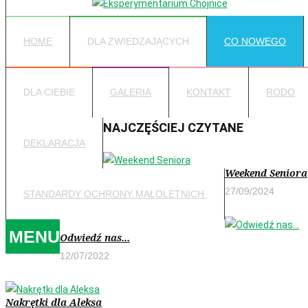
HOME
DLA ZWIEDZAJĄCYCH
CO NOWEGO
DLA CIEBIE
GALERIA
KONTAKT
RODO
NAJCZĘŚCIEJ CZYTANE
DEKLARACJA
Weekend Seniora
27/09/2024
STANDARDY OCHRONY MAŁOLETNICH
MENU
Odwiedź nas...
12/07/2022
Nakrętki dla Aleksa