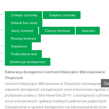
Zmiejsz czcionkę
Zwiększ czcionkę
Default font sizes
Jasny kontrast
Ciemny kontrast
Szarości
Resetuj kontrast
Klawiatura
Podkreślone linki
Deklaracja dostepnosci
Deklaracja dostępności Centrum Edukacyjno-Wdrożeniowe w
Chojnicach
To
Centrum Edukacyjno-Wdrożeniowe w Chojnicach zobowiązuje się
zapewnić dostępność zarządzanych stron internetowej zgodnie z
przepisami ustawy z dnia 4 kwietnia 2019 r. o dostępności cyfrowe
stron internetowych i aplikacji mobilnych podmiotów publicznych.
Oświadczenie w sprawie dostępności ma zastosowanie do stron