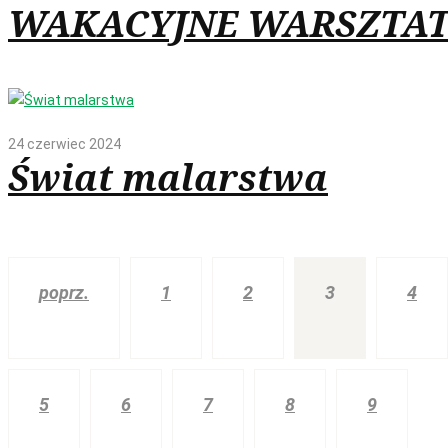
WAKACYJNE WARSZTA
24 czerwiec 2024
Świat malarstwa
poprz.
1
2
3
4
5
6
7
8
9