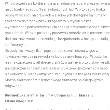
W holu przed salą konferencyjną znajduje się lada, wykorzystywan
na potrzeby recepcji. Nie ma obniżonych lad. W przypadku braku
osoby w recepcji na drzwiach wejściowych dostępne są numery
telefonów do pracowników urzędów. W budynku nie ma
wydzielonego pomieszczenia dla obsługi interesanta o specjalnyc
potrzebach. W razie potrzeby pracownik schodzi do interesanta n
dół i ma możliwość obsłużenia go bezpośrednio w holu przed salą
konferencyjną.
Do budynku i wszystkich jego pomieszczeń można wejść w
towarzystwie psa przewodnika lub psa asystującego. W budynku
nie ma oznaczeń w alfabecie brajla (z wyjątkiem przycisków wind),
ani oznaczeń kontrastowych lub w druku powiększonym dla osób
niewidomych i słabowidzących. W budynku nie ma pętli indukcyjnej.
Można skorzystać z internetowego tłumacza polskiego języka
migowego.
Budynek Eksperymentarium w Chojnicach, ul. Marsz. J.
Piłsudskiego 30b