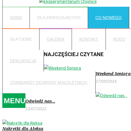
HOME
DLA ZWIEDZAJĄCYCH
CO NOWEGO
DLA CIEBIE
GALERIA
KONTAKT
RODO
NAJCZĘŚCIEJ CZYTANE
DEKLARACJA
Weekend Seniora
27/09/2024
STANDARDY OCHRONY MAŁOLETNICH
MENU
Odwiedź nas...
12/07/2022
Nakrętki dla Aleksa