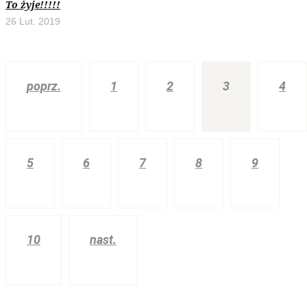
To żyje!!!!!
26 Lut. 2019
poprz.
1
2
3
4
5
6
7
8
9
10
nast.