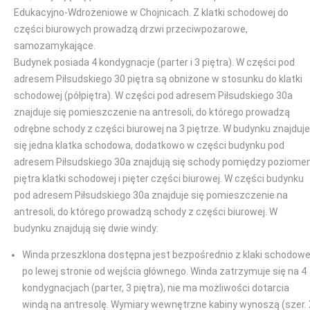
Edukacyjno-Wdrożeniowe w Chojnicach. Z klatki schodowej do
części biurowych prowadzą drzwi przeciwpożarowe,
samozamykające.
Budynek posiada 4 kondygnacje (parter i 3 piętra). W części pod
adresem Piłsudskiego 30 piętra są obniżone w stosunku do klatki
schodowej (półpiętra). W części pod adresem Piłsudskiego 30a
znajduje się pomieszczenie na antresoli, do którego prowadzą
odrębne schody z części biurowej na 3 piętrze. W budynku znajduje
się jedna klatka schodowa, dodatkowo w części budynku pod
adresem Piłsudskiego 30a znajdują się schody pomiędzy poziom
piętra klatki schodowej i pięter części biurowej. W części budynku
pod adresem Piłsudskiego 30a znajduje się pomieszczenie na
antresoli, do którego prowadzą schody z części biurowej. W
budynku znajdują się dwie windy:
Winda przeszklona dostępna jest bezpośrednio z klaki schodowe
po lewej stronie od wejścia głównego. Winda zatrzymuje się na 4
kondygnacjach (parter, 3 piętra), nie ma możliwości dotarcia
windą na antresolę. Wymiary wewnętrzne kabiny wynoszą (szer.