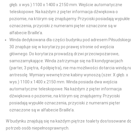
głęb. x wys.) 1100 x 1400 x 2150 mm. Wejście automatyczne
teleskopowe. Na każdym z pięter informacja dźwiękowa o
poziomie, na którym się znajdujemy. Przyciski posiadają wypukłe
oznaczenia, przyciski z numerami pięter oznaczone są w
alfabecie Braille’a.
Winda dedykowana dla części budynku pod adresem Piłsudskieg
30 znajduje się w korytarzy po prawej stronie od wejścia
głównego. Do korytarza prowadzą drzwi przeciwpożarowe,
samozamykające. Winda zatrzymuje się na 8 kondygnacjach
(parter, 3 piętra, 4 półpiętra), nie ma możliwości dotarcia windą n
antresolę. Wymiary wewnętrzne kabiny wynoszą (szer. X głęb. x
wys.) 1100 x 1400 x 2150 mm. Winda posiada dwa wejścia
automatyczne teleskopowe. Na każdym z pięter informacja
dźwiękowa o poziomie, na którym się znajdujemy. Przyciski
posiadają wypukłe oznaczenia, przyciski z numerami pięter
oznaczone są w alfabecie Braille’a.
W budynku znajdują się na każdym piętrze toalety dostosowane d
potrzeb osób niepełnosprawnych.