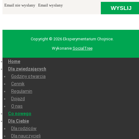
Email nie wyslany
Email wyslany
Copyright © 2026 Eksperymentarium Chojnice.
Wykonanie
SocialTree
Home
Dla zwiedzających
Godziny otwarcia
Cennik
Regulamin
Dojazd
O nas
Co nowego
Dla Ciebie
Dla rodziców
Dla nauczycieli