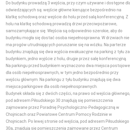
Do budynku prowadzą 3 wejścia, przy czym używane i dostępne dl
odwiedzających są: wejście główne kierujące bezpośrednio na
klatkę schodową oraz wejście do holu przed salą konferencyjną. Z
holu na klatkę schodową prowadzą drzwi przeciwpożarowe,
samozamykające się. Wejścia są odpowiednio szerokie, aby do
budynku mogła się dostać osoba niepełnosprawna. W drzwiach nie
ma progów utrudniających poruszanie się na wózku. Na parterze
budynku znajdują się dwa wyjścia ewakuacyjne na parking z tyłu za
budynkiem, jedno wyjście z holu, drugie przez salę konferencyjną.
Na parkingu przed budynkiem wyznaczono dwa miejsca postojowe
dla osób niepełnosprawnych, w tym jedno bezpośrednio przy
wejściu głównym. Na parkingu z tyłu budynku znajdują się dwa
miejsca parkingowe dla osób niepełnosprawnych.
Budynek składa się z dwóch części, na prawo od wejścia głównego
pod adresem Piłsudskiego 30 znajdują się pomieszczenia
zajmowane przez Poradnię Psychologiczno-Pedagogiczną w
Chojnicach oraz Powiatowe Centrum Pomocy Rodzinie w
Chojnicach. Po lewej stronie od wejścia, pod adresem Piłsudskiego
30a, znajdują się pomieszczenia zajmowane przez Centrum