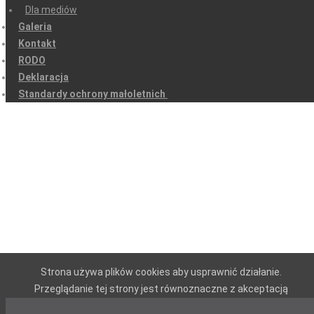
Dla mediów
Galeria
Kontakt
RODO
Deklaracja
Standardy ochrony małoletnich
Strona używa plików cookies aby usprawnić działanie.
Przeglądanie tej strony jest równoznaczne z akceptacją
cisteczek.
More details…