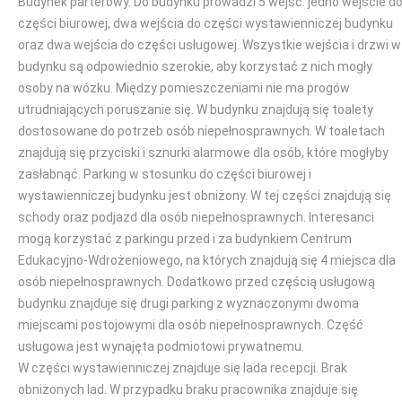
Budynek parterowy. Do budynku prowadzi 5 wejść: jedno wejście d
części biurowej, dwa wejścia do części wystawienniczej budynku
oraz dwa wejścia do części usługowej. Wszystkie wejścia i drzwi w
budynku są odpowiednio szerokie, aby korzystać z nich mogły
osoby na wózku. Między pomieszczeniami nie ma progów
utrudniających poruszanie się. W budynku znajdują się toalety
dostosowane do potrzeb osób niepełnosprawnych. W toaletach
znajdują się przyciski i sznurki alarmowe dla osób, które mogłyby
zasłabnąć. Parking w stosunku do części biurowej i
wystawienniczej budynku jest obniżony. W tej części znajdują się
schody oraz podjazd dla osób niepełnosprawnych. Interesanci
mogą korzystać z parkingu przed i za budynkiem Centrum
Edukacyjno-Wdrożeniowego, na których znajdują się 4 miejsca dla
osób niepełnosprawnych. Dodatkowo przed częścią usługową
budynku znajduje się drugi parking z wyznaczonymi dwoma
miejscami postojowymi dla osób niepełnosprawnych. Część
usługowa jest wynajęta podmiotowi prywatnemu.
W części wystawienniczej znajduje się lada recepcji. Brak
obniżonych lad. W przypadku braku pracownika znajduje się