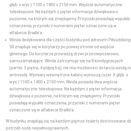
głęb. x wys.) 1100 x 1400 x 2150 mm. Wejście automatyczne
teleskopowe. Na każdym z pięter informacja dźwiękowa o
poziomie, na którym się znajdujemy. Przyciski posiadają wypukłe
oznaczenia, przyciski z numerami pięter oznaczone są w
alfabecie Braille’a.
Winda dedykowana dla części budynku pod adresem Piłsudskieg
30 znajduje się w korytarzy po prawej stronie od wejścia
głównego. Do korytarza prowadzą drzwi przeciwpożarowe,
samozamykające. Winda zatrzymuje się na 8 kondygnacjach
(parter, 3 piętra, 4 półpiętra), nie ma możliwości dotarcia windą n
antresolę. Wymiary wewnętrzne kabiny wynoszą (szer. X głęb. x
wys.) 1100 x 1400 x 2150 mm. Winda posiada dwa wejścia
automatyczne teleskopowe. Na każdym z pięter informacja
dźwiękowa o poziomie, na którym się znajdujemy. Przyciski
posiadają wypukłe oznaczenia, przyciski z numerami pięter
oznaczone są w alfabecie Braille’a.
W budynku znajdują się na każdym piętrze toalety dostosowane d
potrzeb osób niepełnosprawnych.