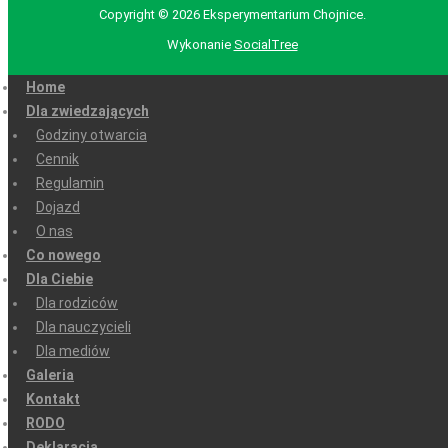
Copyright © 2026 Eksperymentarium Chojnice.
Wykonanie
SocialTree
Home
Dla zwiedzających
Godziny otwarcia
Cennik
Regulamin
Dojazd
O nas
Co nowego
Dla Ciebie
Dla rodziców
Dla nauczycieli
Dla mediów
Galeria
Kontakt
RODO
Deklaracja