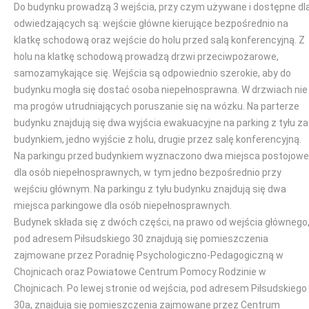
Do budynku prowadzą 3 wejścia, przy czym używane i dostępne dl
odwiedzających są: wejście główne kierujące bezpośrednio na
klatkę schodową oraz wejście do holu przed salą konferencyjną. Z
holu na klatkę schodową prowadzą drzwi przeciwpożarowe,
samozamykające się. Wejścia są odpowiednio szerokie, aby do
budynku mogła się dostać osoba niepełnosprawna. W drzwiach nie
ma progów utrudniających poruszanie się na wózku. Na parterze
budynku znajdują się dwa wyjścia ewakuacyjne na parking z tyłu za
budynkiem, jedno wyjście z holu, drugie przez salę konferencyjną.
Na parkingu przed budynkiem wyznaczono dwa miejsca postojowe
dla osób niepełnosprawnych, w tym jedno bezpośrednio przy
wejściu głównym. Na parkingu z tyłu budynku znajdują się dwa
miejsca parkingowe dla osób niepełnosprawnych.
Budynek składa się z dwóch części, na prawo od wejścia głównego
pod adresem Piłsudskiego 30 znajdują się pomieszczenia
zajmowane przez Poradnię Psychologiczno-Pedagogiczną w
Chojnicach oraz Powiatowe Centrum Pomocy Rodzinie w
Chojnicach. Po lewej stronie od wejścia, pod adresem Piłsudskiego
30a, znajdują się pomieszczenia zajmowane przez Centrum