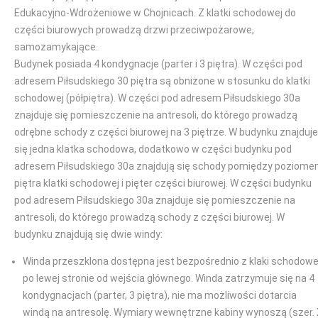
Edukacyjno-Wdrożeniowe w Chojnicach. Z klatki schodowej do
części biurowych prowadzą drzwi przeciwpożarowe,
samozamykające.
Budynek posiada 4 kondygnacje (parter i 3 piętra). W części pod
adresem Piłsudskiego 30 piętra są obniżone w stosunku do klatki
schodowej (półpiętra). W części pod adresem Piłsudskiego 30a
znajduje się pomieszczenie na antresoli, do którego prowadzą
odrębne schody z części biurowej na 3 piętrze. W budynku znajduje
się jedna klatka schodowa, dodatkowo w części budynku pod
adresem Piłsudskiego 30a znajdują się schody pomiędzy poziom
piętra klatki schodowej i pięter części biurowej. W części budynku
pod adresem Piłsudskiego 30a znajduje się pomieszczenie na
antresoli, do którego prowadzą schody z części biurowej. W
budynku znajdują się dwie windy:
Winda przeszklona dostępna jest bezpośrednio z klaki schodowe
po lewej stronie od wejścia głównego. Winda zatrzymuje się na 4
kondygnacjach (parter, 3 piętra), nie ma możliwości dotarcia
windą na antresolę. Wymiary wewnętrzne kabiny wynoszą (szer.