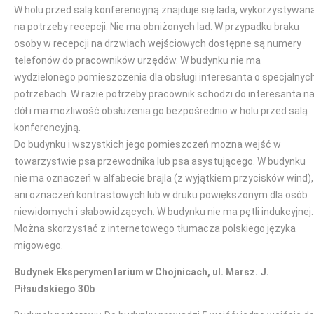
W holu przed salą konferencyjną znajduje się lada, wykorzystywan
na potrzeby recepcji. Nie ma obniżonych lad. W przypadku braku
osoby w recepcji na drzwiach wejściowych dostępne są numery
telefonów do pracowników urzędów. W budynku nie ma
wydzielonego pomieszczenia dla obsługi interesanta o specjalnyc
potrzebach. W razie potrzeby pracownik schodzi do interesanta n
dół i ma możliwość obsłużenia go bezpośrednio w holu przed salą
konferencyjną.
Do budynku i wszystkich jego pomieszczeń można wejść w
towarzystwie psa przewodnika lub psa asystującego. W budynku
nie ma oznaczeń w alfabecie brajla (z wyjątkiem przycisków wind),
ani oznaczeń kontrastowych lub w druku powiększonym dla osób
niewidomych i słabowidzących. W budynku nie ma pętli indukcyjnej.
Można skorzystać z internetowego tłumacza polskiego języka
migowego.
Budynek Eksperymentarium w Chojnicach, ul. Marsz. J.
Piłsudskiego 30b