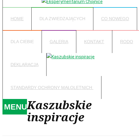
HOME
DLA ZWIEDZAJĄCYCH
CO NOWEGO
DLA CIEBIE
GALERIA
KONTAKT
RODO
DEKLARACJA
STANDARDY OCHRONY MAŁOLETNICH
Kaszubskie
MENU
inspiracje