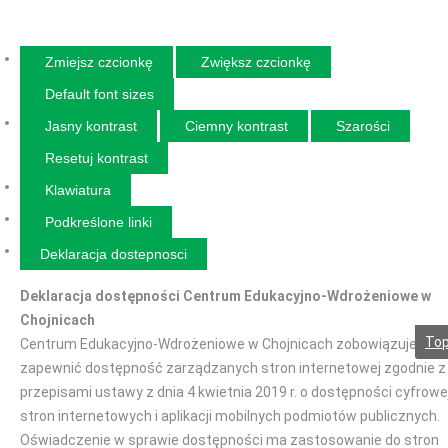
Zmiejsz czcionkę
Zwiększ czcionkę
Default font sizes
Jasny kontrast
Ciemny kontrast
Szarości
Resetuj kontrast
Klawiatura
Podkreślone linki
Deklaracja dostepnosci
Deklaracja dostępności Centrum Edukacyjno-Wdrożeniowe w
Chojnicach
To
Centrum Edukacyjno-Wdrożeniowe w Chojnicach zobowiązuje się
zapewnić dostępność zarządzanych stron internetowej zgodnie z
przepisami ustawy z dnia 4 kwietnia 2019 r. o dostępności cyfrowe
stron internetowych i aplikacji mobilnych podmiotów publicznych.
Oświadczenie w sprawie dostępności ma zastosowanie do stron