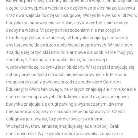
Budynek parterowy. Do budynku prowadzi 5 wejść: jedno wejście d
części biurowej, dwa wejścia do części wystawienniczej budynku
oraz dwa wejścia do części usługowej. Wszystkie wejścia i drzwi w
budynku są odpowiednio szerokie, aby korzystać z nich mogły
osoby na wózku. Między pomieszczeniami nie ma progów
utrudniających poruszanie się. W budynku znajdują się toalety
dostosowane do potrzeb osób niepełnosprawnych. W toaletach
znajdują się przyciski i sznurki alarmowe dla osób, które mogłyby
zasłabnąć. Parking w stosunku do części biurowej i
wystawienniczej budynku jest obniżony. W tej części znajdują się
schody oraz podjazd dla osób niepełnosprawnych. Interesanci
mogą korzystać z parkingu przed i za budynkiem Centrum
Edukacyjno-Wdrożeniowego, na których znajdują się 4 miejsca dla
osób niepełnosprawnych. Dodatkowo przed częścią usługową
budynku znajduje się drugi parking z wyznaczonymi dwoma
miejscami postojowymi dla osób niepełnosprawnych. Część
usługowa jest wynajęta podmiotowi prywatnemu.
W części wystawienniczej znajduje się lada recepcji. Brak
obniżonych lad. W przypadku braku pracownika znajduje się